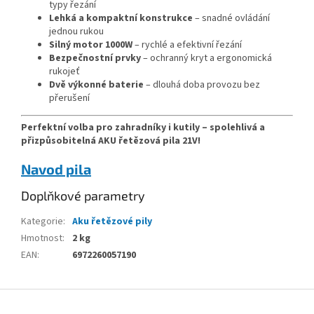
typy řezání
Lehká a kompaktní konstrukce
– snadné ovládání
jednou rukou
Silný motor 1000W
– rychlé a efektivní řezání
Bezpečnostní prvky
– ochranný kryt a ergonomická
rukojeť
Dvě výkonné baterie
– dlouhá doba provozu bez
přerušení
Perfektní volba pro zahradníky i kutily – spolehlivá a
přizpůsobitelná AKU řetězová pila 21V!
Navod pila
Doplňkové parametry
Kategorie
:
Aku řetězové pily
Hmotnost
:
2 kg
EAN
:
6972260057190
Z
á