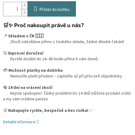
Přidat do košíku
🛒✨ Proč nakoupit právě u nás?
📍
Skladem v ČR 🇨🇿
Zboží odesíláme přímo z českého skladu, žádné dlouhé čekání!
🚀
Expresní doručení
Rychlé dodání do 24–48 hodin přímo k vám domů.
💳
Možnost platby na dobírku
Nemusíte platit předem – zaplatíte až při převzetí objednávky.
🔄
14 dní na vrácení zboží
Nejste spokojeni? Žádný problém! Do 14 dnů můžete produkt vrátit
a my vám vrátíme peníze.
🛒
Nakupujte rychle, bezpečně a bez rizika!
✅
Detailní informace