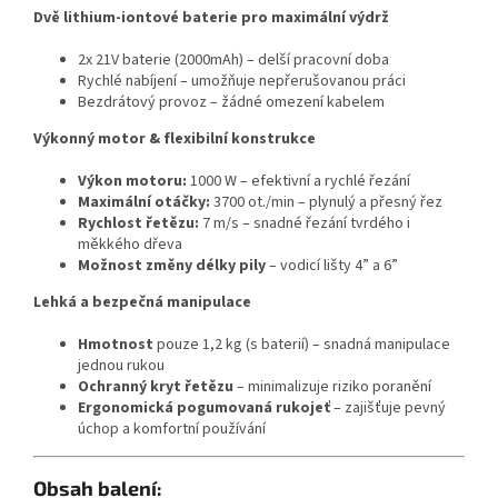
Dvě lithium-iontové baterie pro maximální výdrž
2x 21V baterie (2000mAh) – delší pracovní doba
Rychlé nabíjení – umožňuje nepřerušovanou práci
Bezdrátový provoz – žádné omezení kabelem
Výkonný motor & flexibilní konstrukce
Výkon motoru:
1000 W – efektivní a rychlé řezání
Maximální otáčky:
3700 ot./min – plynulý a přesný řez
Rychlost řetězu:
7 m/s – snadné řezání tvrdého i
měkkého dřeva
Možnost změny délky pily
– vodicí lišty 4” a 6”
Lehká a bezpečná manipulace
Hmotnost
pouze 1,2 kg (s baterií) – snadná manipulace
jednou rukou
Ochranný kryt řetězu
– minimalizuje riziko poranění
Ergonomická pogumovaná rukojeť
– zajišťuje pevný
úchop a komfortní používání
Obsah balení: