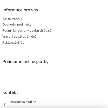
p
a
Informace pro vás
t
Jak nakupovat
í
Obchodní podmínky
Podmínky ochrany osobních údajů
Vrácení zboží do 14 dnů
Reklamační řád
Přijímáme online platby
Kontakt
info
@
DilnaProfi.cz