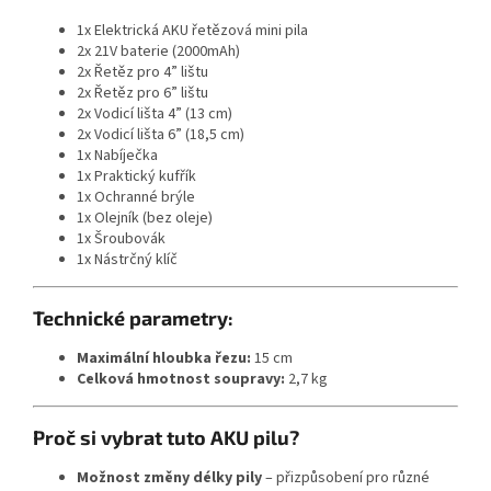
1x Elektrická AKU řetězová mini pila
2x 21V baterie (2000mAh)
2x Řetěz pro 4” lištu
2x Řetěz pro 6” lištu
2x Vodicí lišta 4” (13 cm)
2x Vodicí lišta 6” (18,5 cm)
1x Nabíječka
1x Praktický kufřík
1x Ochranné brýle
1x Olejník (bez oleje)
1x Šroubovák
1x Nástrčný klíč
Technické parametry:
Maximální hloubka řezu:
15 cm
Celková hmotnost soupravy:
2,7 kg
Proč si vybrat tuto AKU pilu?
Možnost změny délky pily
– přizpůsobení pro různé