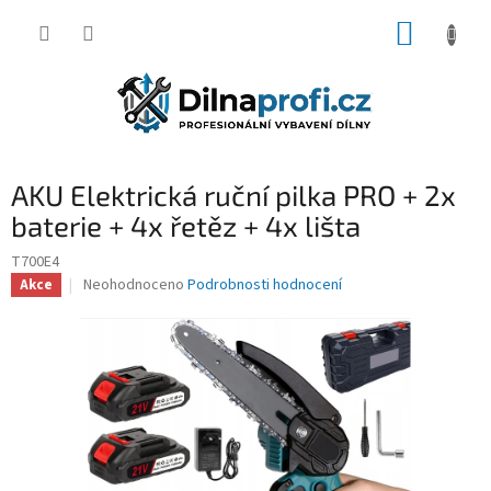
Přejít
NÁKUP
na
obsah
KOŠÍK
AKU Elektrická ruční pilka PRO + 2x
baterie + 4x řetěz + 4x lišta
T700E4
Průměrné
Neohodnoceno
Podrobnosti hodnocení
Akce
hodnocení
produktu
je
0,0
z
5
hvězdiček.