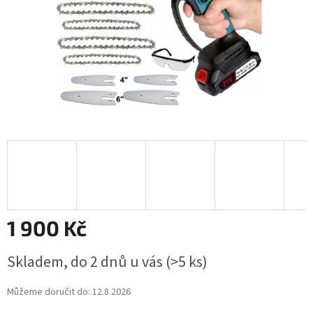
1 900 Kč
Měrná
Skladem, do 2 dnů u vás
(>5 ks)
cena:
Můžeme doručit do:
12.8.2026