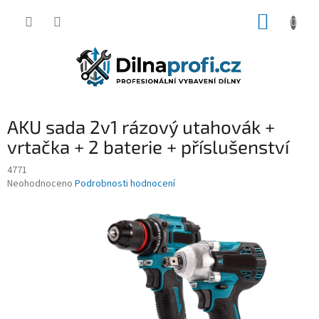
Přejít
NÁKUP
na
obsah
KOŠÍK
AKU sada 2v1 rázový utahovák +
vrtačka + 2 baterie + příslušenství
4771
Průměrné
Neohodnoceno
Podrobnosti hodnocení
hodnocení
produktu
je
0,0
z
5
hvězdiček.