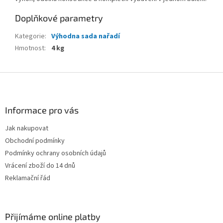
Doplňkové parametry
Kategorie
:
Výhodna sada nařadí
Hmotnost
:
4 kg
Z
á
p
a
Informace pro vás
t
Jak nakupovat
í
Obchodní podmínky
Podmínky ochrany osobních údajů
Vrácení zboží do 14 dnů
Reklamační řád
Přijímáme online platby