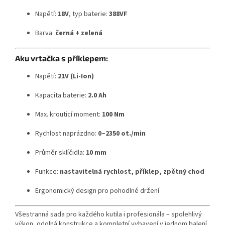
Napětí:
18V
, typ baterie:
388VF
Barva:
černá + zelená
Aku vrtačka s příklepem:
Napětí:
21V (Li-Ion)
Kapacita baterie:
2.0 Ah
Max. krouticí moment:
100 Nm
Rychlost naprázdno:
0–2350 ot./min
Průměr sklíčidla:
10 mm
Funkce:
nastavitelná rychlost, příklep, zpětný chod
Ergonomický design pro pohodlné držení
Všestranná sada pro každého kutila i profesionála – spolehlivý
výkon, odolná konstrukce a kompletní vybavení v jednom balení.