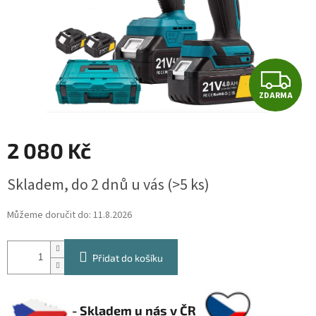
Z
ZDARMA
D
A
2 080 Kč
R
Měrná
Skladem, do 2 dnů u vás
(>5 ks)
cena:
M
Můžeme doručit do:
11.8.2026
A
Přidat do košíku
- Skladem u nás v ČR