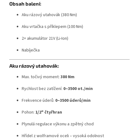
Obsah balení:
Aku rázový utahovák (380 Nm)
Aku vrtačka s příklepem (100 Nm)
2× akumulátor 21V (Li-Ion)
Nabíječka
Aku rázový utahovák:
Max. točivý moment:
380 Nm
Rychlost bez zatížení:
0–3500 ot./min
Frekvence úderů:
0–3500 úderů/min
Pohon:
1/2" čtyřhran
Plynulá regulace výkonu a zpětný chod
Hřídel z wolframové oceli – vysoká odolnost