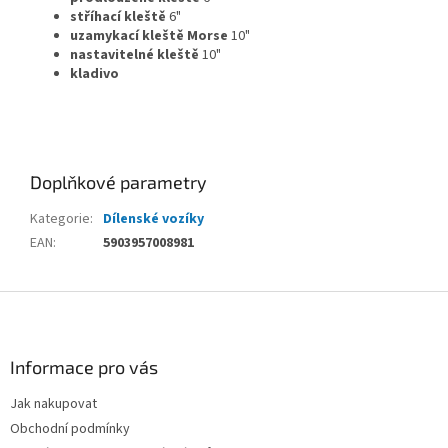
stříhací kleště
6"
uzamykací kleště Morse
10"
nastavitelné kleště
10"
kladivo
Doplňkové parametry
Kategorie
:
Dílenské vozíky
EAN
:
5903957008981
Z
á
p
a
Informace pro vás
t
Jak nakupovat
í
Obchodní podmínky