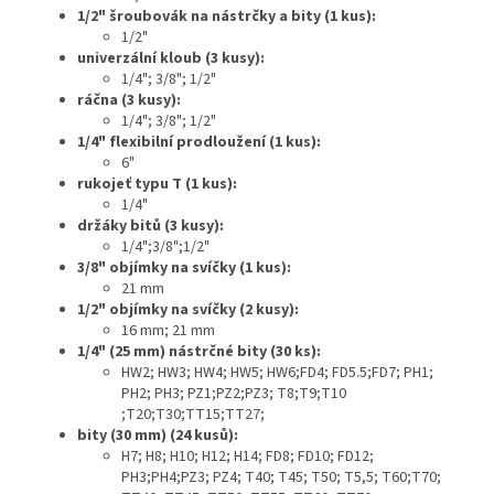
1/2" šroubovák na nástrčky a bity (1 kus):
1/2"
univerzální kloub (3 kusy):
1/4"; 3/8"; 1/2"
ráčna (3 kusy):
1/4"; 3/8"; 1/2"
1/4" flexibilní prodloužení (1 kus):
6"
rukojeť typu T (1 kus):
1/4"
držáky bitů (3 kusy):
1/4";3/8";1/2"
3/8" objímky na svíčky (1 kus):
21 mm
1/2" objímky na svíčky (2 kusy):
16 mm; 21 mm
1/4" (25 mm) nástrčné bity (30 ks):
HW2; HW3; HW4; HW5; HW6;FD4; FD5.5;FD7; PH1;
PH2; PH3; PZ1;PZ2;PZ3; T8;T9;T10
;T20;T30;TT15;TT27;
bity (30 mm) (24 kusů):
H7; H8; H10; H12; H14; FD8; FD10; FD12;
PH3;PH4;PZ3; PZ4; T40; T45; T50; T5,5; T60;T70;