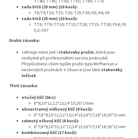
TT40; TT45; TT50; TT55; TT60; TT70
sada bitů (25 mm) (10 kusů):
T8;T9;T10; T15; T20; T25;T30; H3; H4; H5
sada bitů (25 mm) (10 kusů):
TT8; TT9; TT10; TT15;TT20; TT25; TT30; FD4; FD
5,5; FD7
Druhá zásuvka:
zahrnuje mimo jiné i
stahovaky pružin
, které jsou
nezbytné při profesionálním servisu podvozků.
Přizpůsobeno všem typům pružin typu McPherson a
nezávislých pružinách. V zásuvce jsou také
stahováky
ložisek
Třetí zásuvka:
otočný klíč (5ks):
8*9;10*11;12*13;14*15;16*17mm
oboustranný vidlicový klíč (8 kusů):
6*7;8*9;10*11;12*13;14*15;16*17;18*18;20*22 mm
zahnutý očkový klíč (8 kusů):
6*7;8*9;10*11;12*13;14*15;16*17;18*18;20*22 mm
kombinovaný klíč (17 kusů):