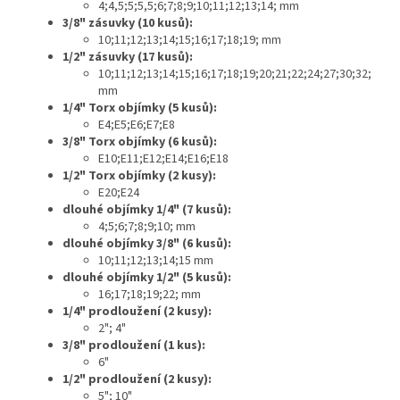
4;4,5;5;5,5;6;7;8;9;10;11;12;13;14; mm
3/8" zásuvky (10 kusů):
10;11;12;13;14;15;16;17;18;19; mm
1/2" zásuvky (17 kusů):
10;11;12;13;14;15;16;17;18;19;20;21;22;24;27;30;32;
mm
1/4" Torx objímky (5 kusů):
E4;E5;E6;E7;E8
3/8" Torx objímky (6 kusů):
E10;E11;E12;E14;E16;E18
1/2" Torx objímky (2 kusy):
E20;E24
dlouhé objímky 1/4" (7 kusů):
4;5;6;7;8;9;10; mm
dlouhé objímky 3/8" (6 kusů):
10;11;12;13;14;15 mm
dlouhé objímky 1/2" (5 kusů):
16;17;18;19;22; mm
1/4" prodloužení (2 kusy):
2"; 4"
3/8" prodloužení (1 kus):
6"
1/2" prodloužení (2 kusy):
5"; 10"