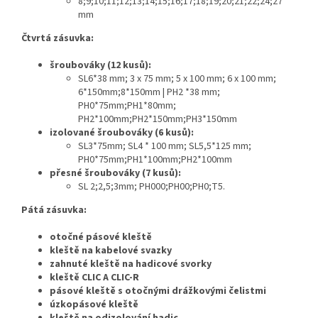
8;9;10;11;12;13;14;15;16;17;18;19;20;21;22;24;27
mm
Čtvrtá zásuvka:
šroubováky (12 kusů):
SL6*38 mm; 3 x 75 mm; 5 x 100 mm; 6 x 100 mm;
6*150mm;8*150mm | PH2 *38 mm;
PH0*75mm;PH1*80mm;
PH2*100mm;PH2*150mm;PH3*150mm
izolované šroubováky (6 kusů):
SL3*75mm; SL4 * 100 mm; SL5,5*125 mm;
PH0*75mm;PH1*100mm;PH2*100mm
přesné šroubováky (7 kusů):
SL 2;2,5;3mm; PH000;PH00;PH0;T5.
Pátá zásuvka:
otočné pásové kleště
kleště na kabelové svazky
zahnuté kleště na hadicové svorky
kleště CLIC A CLIC-R
pásové kleště s otočnými drážkovými čelistmi
úzkopásové kleště