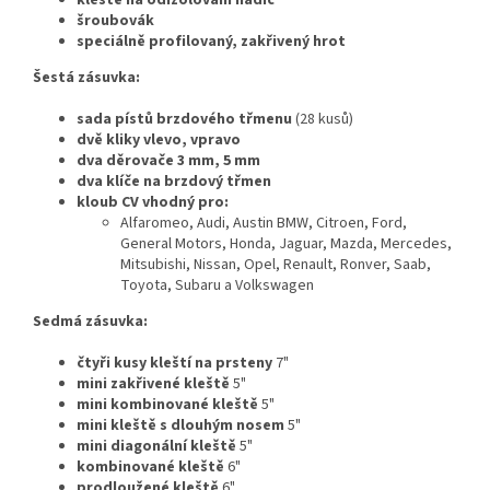
kleště na odizolování hadic
šroubovák
speciálně profilovaný, zakřivený hrot
Šestá zásuvka:
sada pístů brzdového třmenu
(28 kusů)
dvě kliky vlevo, vpravo
dva děrovače 3 mm, 5 mm
dva klíče na brzdový třmen
kloub CV vhodný pro:
Alfaromeo, Audi, Austin BMW, Citroen, Ford,
General Motors, Honda, Jaguar, Mazda, Mercedes,
Mitsubishi, Nissan, Opel, Renault, Ronver, Saab,
Toyota, Subaru a Volkswagen
Sedmá zásuvka:
čtyři kusy kleští na prsteny
7"
mini zakřivené kleště
5"
mini kombinované kleště
5"
mini kleště s dlouhým nosem
5"
mini diagonální kleště
5"
kombinované kleště
6"
prodloužené kleště
6"