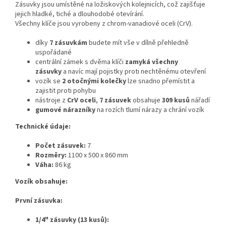
Zásuvky jsou umístěné na ložiskových kolejnicích, což zajišťuje
jejich hladké, tiché a dlouhodobé otevírání.
Všechny klíče jsou vyrobeny z chrom-vanadiové oceli (CrV).
díky
7 zásuvkám
budete mít vše v dílně přehledně
uspořádané
centrální zámek s dvěma klíči
zamyká všechny
zásuvky
a
navíc mají pojistky proti nechtěnému otevření
vozík se
2 otočnými kolečky
lze snadno přemístit a
zajistit proti pohybu
nástroje z
CrV oceli
,
7 zásuvek
obsahuje
309 kusů
nářadí
gumové nárazníky
na rozích tlumí nárazy a chrání vozík
Technické údaje:
Počet zásuvek:
7
Rozměry:
1100 x 500 x 860 mm
Váha:
86 kg
Vozík obsahuje:
První zásuvka:
1/4" zásuvky (13 kusů):