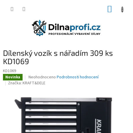
Přejít
NÁKUP
na
obsah
KOŠÍK
Dílenský vozík s nářadím 309 ks
KD1069
KD1069
Průměrné
Neohodnoceno
Podrobnosti hodnocení
Novinka
hodnocení
Značka:
KRAFT&DELE
produktu
je
0,0
z
5
hvězdiček.