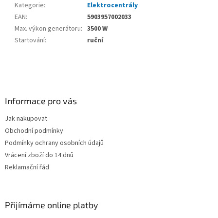
Kategorie
:
Elektrocentrály
EAN
:
5903957002033
Max. výkon generátoru
:
3500 W
Startování
:
ruční
Z
á
p
a
Informace pro vás
t
Jak nakupovat
í
Obchodní podmínky
Podmínky ochrany osobních údajů
Vrácení zboží do 14 dnů
Reklamační řád
Přijímáme online platby