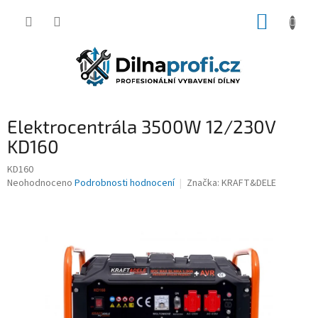
Přejít
NÁKUP
na
obsah
KOŠÍK
Elektrocentrála 3500W 12/230V
KD160
KD160
Průměrné
Neohodnoceno
Podrobnosti hodnocení
Značka:
KRAFT&DELE
hodnocení
produktu
je
0,0
z
5
hvězdiček.