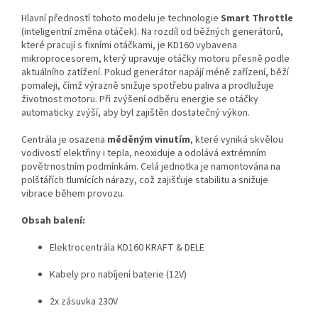
Hlavní předností tohoto modelu je technologie
Smart Throttle
(inteligentní změna otáček). Na rozdíl od běžných generátorů,
které pracují s fixními otáčkami, je KD160 vybavena
mikroprocesorem, který upravuje otáčky motoru přesně podle
aktuálního zatížení. Pokud generátor napájí méně zařízení, běží
pomaleji, čímž výrazně snižuje spotřebu paliva a prodlužuje
životnost motoru. Při zvýšení odběru energie se otáčky
automaticky zvýší, aby byl zajištěn dostatečný výkon.
Centrála je osazena
měděným vinutím
, které vyniká skvělou
vodivostí elektřiny i tepla, neoxiduje a odolává extrémním
povětrnostním podmínkám. Celá jednotka je namontována na
polštářích tlumících nárazy, což zajišťuje stabilitu a snižuje
vibrace během provozu.
Obsah balení:
Elektrocentrála KD160 KRAFT & DELE
Kabely pro nabíjení baterie (12V)
2x zásuvka 230V