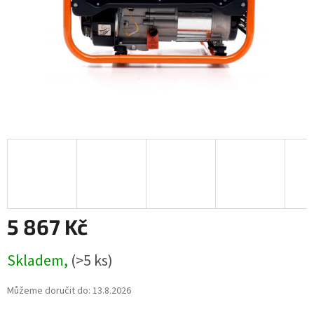
5 867 Kč
Měrná
Skladem,
(>5 ks)
cena:
Můžeme doručit do:
13.8.2026