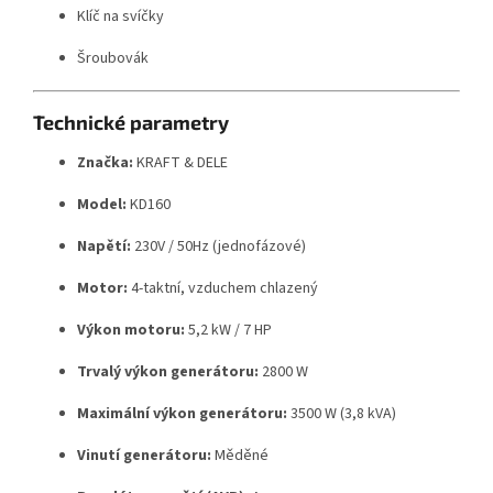
Klíč na svíčky
Šroubovák
Technické parametry
Značka:
KRAFT & DELE
Model:
KD160
Napětí:
230V / 50Hz (jednofázové)
Motor:
4-taktní, vzduchem chlazený
Výkon motoru:
5,2 kW / 7 HP
Trvalý výkon generátoru:
2800 W
Maximální výkon generátoru:
3500 W (3,8 kVA)
Vinutí generátoru:
Měděné