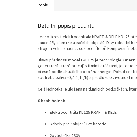
Popis
Detailní popis produktu
Jednofázová elektrocentrála KRAFT & DELE KD125 před
kanceláří, dílen i rekreačních objektů. Díky robustní k
strojem velmi snadná, což oceníte při kempování nebo
Hlavní předností modelu KD125 je technologie
Smart 
generátorů, které pracují s fixními otáčkami, je ten
přesně podle aktuálního odběru energie. Pokud centrál
spotřebu paliva (0,7–1,1 l/h) a prodlužuje životnost 
Celá jednotka je uložena na tlumicích podložkách, kte
Obsah balení:
Elektrocentrála KD125 KRAFT & DELE
Kabely pro nabíjení 12V baterie
2x zástrčka 230V