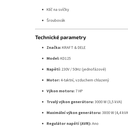
Klíč na svíčky
Šroubovák
Technické parametry
Značka:
KRAFT & DELE
Model:
KD125
Napětí:
230V / 50Hz (jednofázové)
Motor:
4-taktní, vzduchem chlazený
Výkon motoru:
7 HP
Trvalý výkon generátoru:
3000 W (3,5 kVA)
Maximální výkon generátoru:
3800 W (4,4 kVA
Regulátor napětí (AVR):
Ano