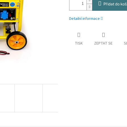
Přidat do koš
Detailní informace
TISK
ZEPTAT SE
S