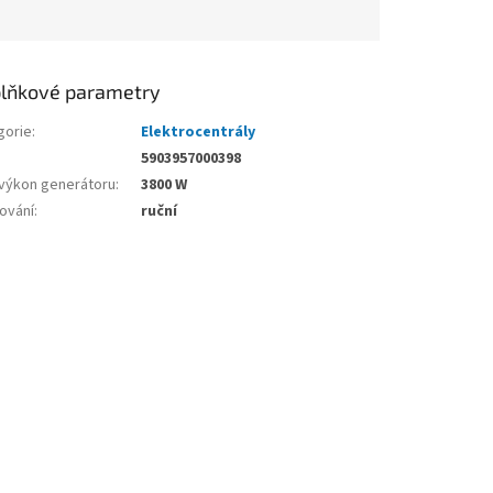
lňkové parametry
gorie
:
Elektrocentrály
5903957000398
 výkon generátoru
:
3800 W
tování
:
ruční