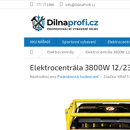
Přejít
777 77 1988
info@DilnaProfi.cz
na
obsah
AKU NÁŘADÍ
Sportovní vybavení
Elektrocentr
Domů
Elektrocentrály
Elektrocentrála 3800W 1
Elektrocentrála 3800W 12/2
Průměrné
Neohodnoceno
Podrobnosti hodnocení
Značka:
KRAFT
hodnocení
produktu
je
0,0
z
5
hvězdiček.