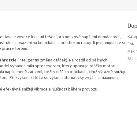
Dop
Kate
stavuje vysoce kvalitní řešení pro nouzové napájení domácností,
onstrukci a osazení na kolečkách s praktickou rukojetí je manipulace se
EAN
:
 práci v terénu.
Max.
Star
Throttle
(inteligentní změna otáček). Na rozdíl od běžných
to model vybaven mikroprocesorem, který upravuje otáčky motoru
a napájí méně zařízení, běží v nižších otáčkách, čímž výrazně snižuje
motoru. Při zvýšení zátěže se výkon automaticky zvýší na maximum.
ré efektivně snižují vibrace a hlučnost během provozu.