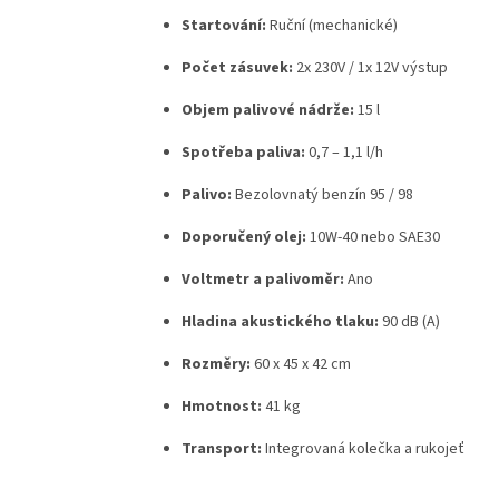
Startování:
Ruční (mechanické)
Počet zásuvek:
2x 230V / 1x 12V výstup
Objem palivové nádrže:
15 l
Spotřeba paliva:
0,7 – 1,1 l/h
Palivo:
Bezolovnatý benzín 95 / 98
Doporučený olej:
10W-40 nebo SAE30
Voltmetr a palivoměr:
Ano
Hladina akustického tlaku:
90 dB (A)
Rozměry:
60 x 45 x 42 cm
Hmotnost:
41 kg
Transport:
Integrovaná kolečka a rukojeť