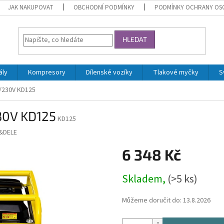
JAK NAKUPOVAT
OBCHODNÍ PODMÍNKY
PODMÍNKY OCHRANY OS
HLEDAT
ály
Kompresory
Dílenské vozíky
Tlakové myčky
S
2/230V KD125
30V KD125
KD125
&DELE
6 348 Kč
Měrná
Skladem,
(>5 ks)
cena:
Můžeme doručit do:
13.8.2026