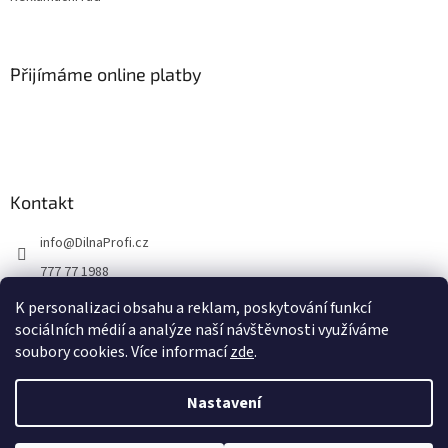
Přijímáme online platby
Kontakt
info
@
DilnaProfi.cz
777 77 1988
K personalizaci obsahu a reklam, poskytování funkcí
sociálních médií a analýze naší návštěvnosti využíváme
soubory cookies. Více informací
zde
.
Vytvořil Shoptet
Nastavení