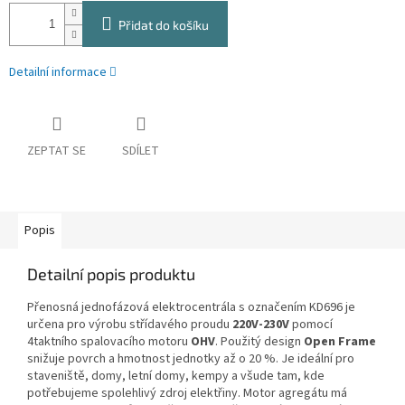
Přidat do košíku
Detailní informace
ZEPTAT SE
SDÍLET
Popis
Detailní popis produktu
Přenosná jednofázová elektrocentrála s označením KD696 je
určena pro výrobu střídavého proudu
220V-230V
pomocí
4taktního spalovacího motoru
OHV
. Použitý design
Open Frame
snižuje povrch a hmotnost jednotky až o 20 %. Je ideální pro
staveniště, domy, letní domy, kempy a všude tam, kde
potřebujeme spolehlivý zdroj elektřiny. Motor agregátu má