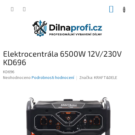
Přejít
NÁKUP
na
obsah
KOŠÍK
Elektrocentrála 6500W 12V/230V
KD696
KD696
Průměrné
Neohodnoceno
Podrobnosti hodnocení
Značka:
KRAFT&DELE
hodnocení
produktu
je
0,0
z
5
hvězdiček.