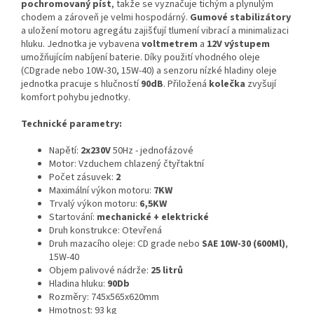
pochromovaný píst
, takže se vyznačuje tichým a plynulým
chodem a zároveň je velmi hospodárný.
Gumové stabilizátory
a uložení motoru agregátu zajišťují tlumení vibrací a minimalizaci
hluku. Jednotka je vybavena
voltmetrem
a
12V výstupem
umožňujícím nabíjení baterie. Díky použití vhodného oleje
(CDgrade nebo 10W-30, 15W-40) a senzoru nízké hladiny oleje
jednotka pracuje s hlučností
90dB
. Přiložená
kolečka
zvyšují
komfort pohybu jednotky.
Technické parametry:
Napětí:
2x230V
50Hz - jednofázové
Motor: Vzduchem chlazený čtyřtaktní
Počet zásuvek:
2
Maximální výkon motoru:
7KW
Trvalý výkon motoru:
6,5KW
Startování:
mechanické + elektrické
Druh konstrukce: Otevřená
Druh mazacího oleje: CD grade nebo
SAE 10W-30 (600Ml)
,
15W-40
Objem palivové nádrže:
25 litrů
Hladina hluku:
90Db
Rozměry: 745x565x620mm
Hmotnost: 93 kg