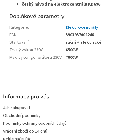
český návod na elektrocentrálu KD696
Doplňkové parametry
Kategorie
:
Elektrocentrály
EAN
:
5903957006246
Startování
:
ruční + elektrické
Trvalý výkon 230V
:
6500W
Max. výkon generátoru 230V
:
7000W
Z
á
p
a
Informace pro vás
t
Jak nakupovat
í
Obchodní podmínky
Podmínky ochrany osobních údajů
Vrácení zboží do 14 dnů
Reklamační řád