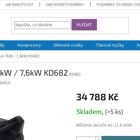
JAK NAKUPOVAT
OBCHODNÍ PODMÍNKY
PODMÍNKY OCHRANY OS
HLEDAT
ály
Kompresory
Dílenské vozíky
Tlakové myčky
S
ová 7kW / 7,6kW KD682
 7kW / 7,6kW KD682
KD682
&DELE
34 788 Kč
Měrná
Skladem,
(>5 ks)
cena:
Můžeme doručit do:
11.8.2026