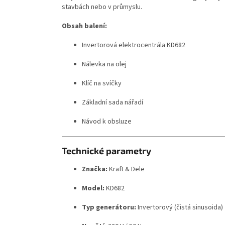
stavbách nebo v průmyslu.
Obsah balení:
Invertorová elektrocentrála KD682
Nálevka na olej
Klíč na svíčky
Základní sada nářadí
Návod k obsluze
Technické parametry
Značka:
Kraft & Dele
Model:
KD682
Typ generátoru:
Invertorový (čistá sinusoida)