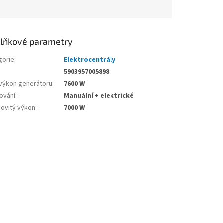
lňkové parametry
gorie
:
Elektrocentrály
5903957005898
 výkon generátoru
:
7600 W
tování
:
Manuální + elektrické
ovitý výkon
:
7000 W