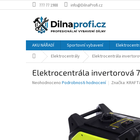
Přejít
777 77 1988
info@DilnaProfi.cz
na
obsah
AKU NÁŘADÍ
Sportovní vybavení
Elektrocentr
Domů
Elektrocentrály
Elektrocentrála invertor
Elektrocentrála invertorová
Průměrné
Neohodnoceno
Podrobnosti hodnocení
Značka:
KRAFT
hodnocení
produktu
je
0,0
z
5
hvězdiček.