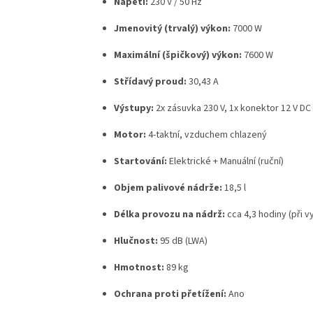
Napětí:
230 V / 50 Hz
Jmenovitý (trvalý) výkon:
7000 W
Maximální (špičkový) výkon:
7600 W
Střídavý proud:
30,43 A
Výstupy:
2x zásuvka 230 V, 1x konektor 12 V DC
Motor:
4-taktní, vzduchem chlazený
Startování:
Elektrické + Manuální (ruční)
Objem palivové nádrže:
18,5 l
Délka provozu na nádrž:
cca 4,3 hodiny (při 
Hlučnost:
95 dB (LWA)
Hmotnost:
89 kg
Ochrana proti přetížení:
Ano