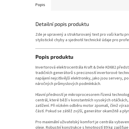
Popis
Detailní popis produktu
Zde je upravený a strukturovaný text pro vaši kartu pr
stylistické chyby a sjednotil technické údaje pro profe
Popis produktu
Invertorová elektrocentrála Kraft & Dele KD682 předst
tradičních generátorů s precizností invertorové techn
napájení nejcitlivější elektroniky, jako jsou servery, 
náročných průmyslových podmínkách.
Hlavní předností je mikroprocesorem řízená technolo
centrál, které běží v konstantních vysokých otáčkách
zatížení. Při nízkém odběru motor zpomalí, čímž výraz
částí. Pokud se zátěž zvýší, generátor okamžitě a plyn
Pro maximální uživatelský komfort je centrála vybave
oleje. Robustní konstrukce s hmotností 89 kg zajišťuje 