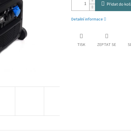
Přidat do koš
Detailní informace
TISK
ZEPTAT SE
S