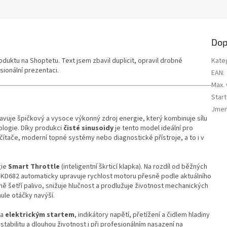
Dop
oduktu na Shoptetu. Text jsem zbavil duplicit, opravil drobné
Kate
sionální prezentaci.
EAN
:
Max.
Star
Jmen
avuje špičkový a vysoce výkonný zdroj energie, který kombinuje sílu
ologie. Díky produkci
čisté sinusoidy
je tento model ideální pro
počítače, moderní topné systémy nebo diagnostické přístroje, a to i v
gie
Smart Throttle
(inteligentní škrticí klapka). Na rozdíl od běžných
, KD682 automaticky upravuje rychlost motoru přesně podle aktuálního
ně šetří palivo, snižuje hlučnost a prodlužuje životnost mechanických
ule otáčky navýší.
na
elektrickým startem
, indikátory napětí, přetížení a čidlem hladiny
stabilitu a dlouhou životnost i při profesionálním nasazení na