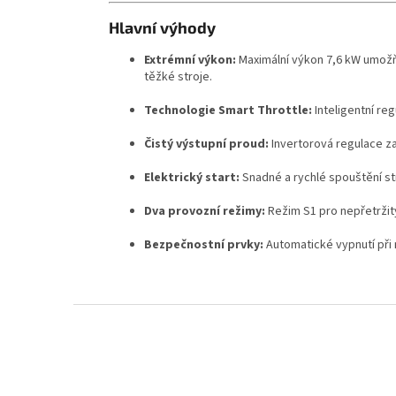
Hlavní výhody
Extrémní výkon:
Maximální výkon 7,6 kW umožň
těžké stroje.
Technologie Smart Throttle:
Inteligentní re
Čistý výstupní proud:
Invertorová regulace za
Elektrický start:
Snadné a rychlé spouštění st
Dva provozní režimy:
Režim S1 pro nepřetržit
Bezpečnostní prvky:
Automatické vypnutí při 
Z
á
p
a
t