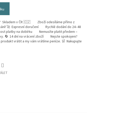
íku
 📍 Skladem v ČR 🇨🇿 Zboží odesíláme přímo z
kání! 🚀 Expresní doručení Rychlé dodání do 24–48
nost platby na dobírku Nemusíte platit předem –
ávky. 🔄 14 dní na vrácení zboží Nejste spokojeni?
produkt vrátit a my vám vrátíme peníze. 🛒 Nakupujte
DÍLET