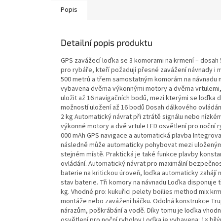
Popis
Detailní popis produktu
GPS zavážecí loďka se 3 komorami na krmení – dosah 
pro rybáře, kteří požadují přesné zavážení návnady i 
500 metrů a třem samostatným komorám na návnadu nabíz
vybavena dvěma výkonnými motory a dvěma vrtulemi, kt
uložit až 16 navigačních bodů, mezi kterými se loďka
možností uložení až 16 bodů Dosah dálkového ovládá
2 kg Automatický návrat při ztrátě signálu nebo nízké
výkonné motory a dvě vrtule LED osvětlení pro noční 
000 mAh GPS navigace a automatická plavba Integrova
následně může automaticky pohybovat mezi uloženým
stejném místě. Praktická je také funkce plavby konstan
ovládání. Automatický návrat pro maximální bezpečno
baterie na kritickou úroveň, loďka automaticky zahájí
stav baterie. Tři komory na návnadu Loďka disponuje 
kg. Vhodné pro: kukuřici pelety boilies method mix k
montáže nebo zavážení háčku. Odolná konstrukce Trup 
nárazům, poškrábání a vodě. Díky tomu je loďka vhodná
osvětlení pro noční rybolov Loďka je vybavena: 1× bí