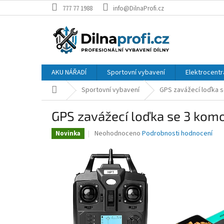
Přejít
777 77 1988
info@DilnaProfi.cz
na
obsah
AKU NÁŘADÍ
Sportovní vybavení
Elektrocentr
Domů
Sportovní vybavení
GPS zavážecí loďka s
GPS zavážecí loďka se 3 kom
Průměrné
Neohodnoceno
Podrobnosti hodnocení
Novinka
hodnocení
produktu
je
0,0
z
5
hvězdiček.