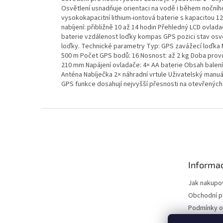
Osvětlení usnadňuje orientaci na vodě i během nočního
vysokokapacitní lithium-iontová baterie s kapacitou 12
nabíjení: přibližně 10 až 14 hodin Přehledný LCD ovlad
baterie vzdálenost loďky kompas GPS pozici stav osv
loďky. Technické parametry Typ: GPS zavážecí loďka Ma
500 m Počet GPS bodů: 16 Nosnost: až 2 kg Doba provo
210 mm Napájení ovladače: 4× AA baterie Obsah balení
Anténa Nabíječka 2× náhradní vrtule Uživatelský manu
GPS funkce dosahují nejvyšší přesnosti na otevřený
Z
á
p
a
t
Informac
í
Jak nakupo
Obchodní 
Podmínky o
údajů