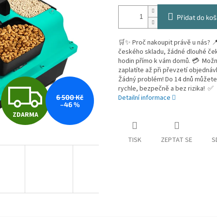
Přidat do koš
🛒✨ Proč nakoupit právě u nás?
českého skladu, žádné dlouhé če
hodin přímo k vám domů. 💳 Mož
zaplatíte až při převzetí objedn
Žádný problém! Do 14 dnů můžete 
Z
rychle, bezpečně a bez rizika! ✅
6 500 Kč
Detailní informace
–46 %
ZDARMA
D
TISK
ZEPTAT SE
S
A
R