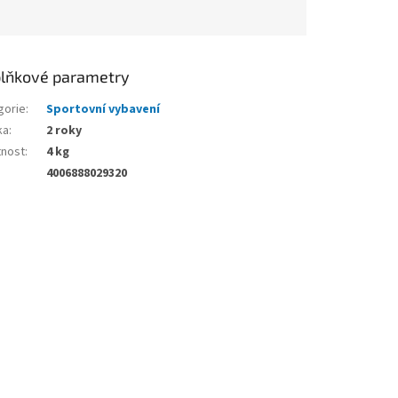
lňkové parametry
gorie
:
Sportovní vybavení
ka
:
2 roky
nost
:
4 kg
4006888029320