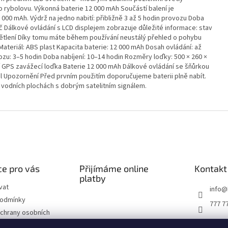
 rybolovu. Výkonná baterie 12 000 mAh Součástí balení je
 000 mAh. Výdrž na jedno nabití: přibližně 3 až 5 hodin provozu Doba
ač Dálkové ovládání s LCD displejem zobrazuje důležité informace: stav
ětlení Díky tomu máte během používání neustálý přehled o pohybu
teriál: ABS plast Kapacita baterie: 12 000 mAh Dosah ovládání: až
zu: 3–5 hodin Doba nabíjení: 10–14 hodin Rozměry loďky: 500 × 260 ×
 GPS zavážecí loďka Baterie 12 000 mAh Dálkové ovládání se šňůrkou
ál Upozornění Před prvním použitím doporučujeme baterii plně nabít.
ch vodních plochách s dobrým satelitním signálem.
e pro vás
Přijímáme online
Kontakt
platby
vat
info
@
podmínky
777 7
chrany osobních