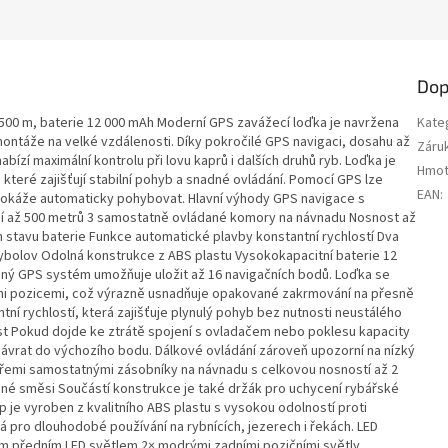
M
A
Dop
500 m, baterie 12 000 mAh Moderní GPS zavážecí loďka je navržena
Kate
montáže na velké vzdálenosti. Díky pokročilé GPS navigaci, dosahu až
Záru
í maximální kontrolu při lovu kaprů i dalších druhů ryb. Loďka je
Hmot
eré zajišťují stabilní pohyb a snadné ovládání. Pomocí GPS lze
EAN
:
 dokáže automaticky pohybovat. Hlavní výhody GPS navigace s
ní až 500 metrů 3 samostatně ovládané komory na návnadu Nosnost až
m stavu baterie Funkce automatické plavby konstantní rychlostí Dva
rybolov Odolná konstrukce z ABS plastu Vysokokapacitní baterie 12
ný GPS systém umožňuje uložit až 16 navigačních bodů. Loďka se
i pozicemi, což výrazně usnadňuje opakované zakrmování na přesně
tní rychlostí, která zajišťuje plynulý pohyb bez nutnosti neustálého
st Pokud dojde ke ztrátě spojení s ovladačem nebo poklesu kapacity
 návrat do výchozího bodu. Dálkové ovládání zároveň upozorní na nízký
třemi samostatnými zásobníky na návnadu s celkovou nosností až 2
rmné směsi Součástí konstrukce je také držák pro uchycení rybářské
je vyroben z kvalitního ABS plastu s vysokou odolností proti
 pro dlouhodobé používání na rybnících, jezerech i řekách. LED
lým předním LED světlem 2× modrými zadními pozičními světly