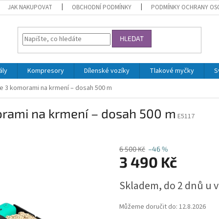
JAK NAKUPOVAT
OBCHODNÍ PODMÍNKY
PODMÍNKY OCHRANY OS
HLEDAT
ály
Kompresory
Dílenské vozíky
Tlakové myčky
S
e 3 komorami na krmení – dosah 500 m
orami na krmení – dosah 500 m
E5117
6 500 Kč
–46 %
3 490 Kč
Měrná
Skladem, do 2 dnů u 
cena:
Můžeme doručit do:
12.8.2026