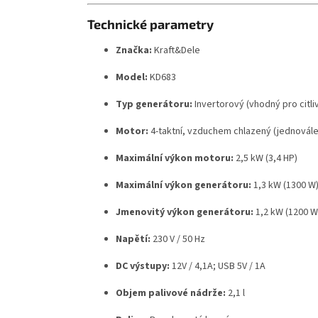
Technické parametry
Značka:
Kraft&Dele
Model:
KD683
Typ generátoru:
Invertorový (vhodný pro citli
Motor:
4-taktní, vzduchem chlazený (jednovále
Maximální výkon motoru:
2,5 kW (3,4 HP)
Maximální výkon generátoru:
1,3 kW (1300 W
Jmenovitý výkon generátoru:
1,2 kW (1200 W
Napětí:
230 V / 50 Hz
DC výstupy:
12V / 4,1A; USB 5V / 1A
Objem palivové nádrže:
2,1 l