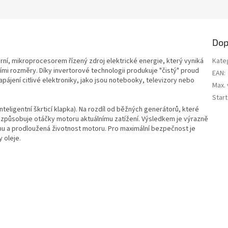
Dop
rní, mikroprocesorem řízený zdroj elektrické energie, který vyniká
Kate
mi rozměry. Díky invertorové technologii produkuje "čistý" proud
EAN
:
napájení citlivé elektroniky, jako jsou notebooky, televizory nebo
Max.
Star
inteligentní škrticí klapka). Na rozdíl od běžných generátorů, které
řizpůsobuje otáčky motoru aktuálnímu zatížení. Výsledkem je výrazně
mu a prodloužená životnost motoru. Pro maximální bezpečnost je
y oleje.