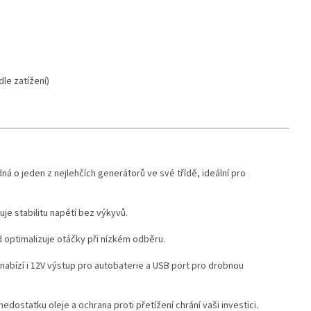
dle zatížení)
á o jeden z nejlehčích generátorů ve své třídě, ideální pro
uje stabilitu napětí bez výkyvů.
 optimalizuje otáčky při nízkém odběru.
abízí i 12V výstup pro autobaterie a USB port pro drobnou
edostatku oleje a ochrana proti přetížení chrání vaši investici.