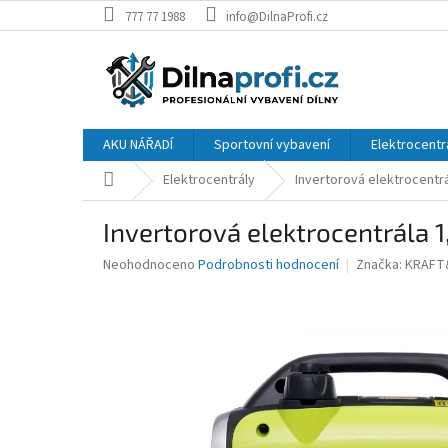
Přejít
777 77 1988
info@DilnaProfi.cz
na
obsah
AKU NÁŘADÍ
Sportovní vybavení
Elektrocentr
Domů
Elektrocentrály
Invertorová elektrocentr
Invertorová elektrocentrála
Průměrné
Neohodnoceno
Podrobnosti hodnocení
Značka:
KRAFT
hodnocení
produktu
je
0,0
z
5
hvězdiček.