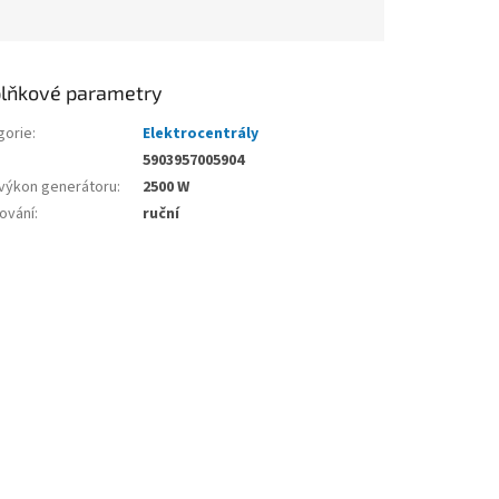
lňkové parametry
gorie
:
Elektrocentrály
5903957005904
 výkon generátoru
:
2500 W
tování
:
ruční