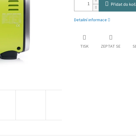
Přidat do koš
Detailní informace
TISK
ZEPTAT SE
S