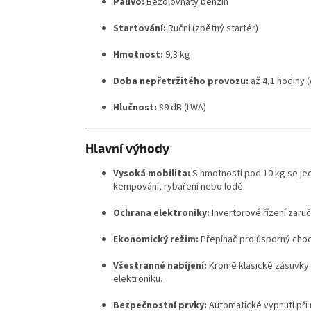
Palivo:
Bezolovnatý benzín
Startování:
Ruční (zpětný startér)
Hmotnost:
9,3 kg
Doba nepřetržitého provozu:
až 4,1 hodiny (
Hlučnost:
89 dB (LWA)
Hlavní výhody
Vysoká mobilita:
S hmotností pod 10 kg se jedn
kempování, rybaření nebo lodě.
Ochrana elektroniky:
Invertorové řízení zaruč
Ekonomický režim:
Přepínač pro úsporný chod
Všestranné nabíjení:
Kromě klasické zásuvky n
elektroniku.
Bezpečnostní prvky:
Automatické vypnutí při n