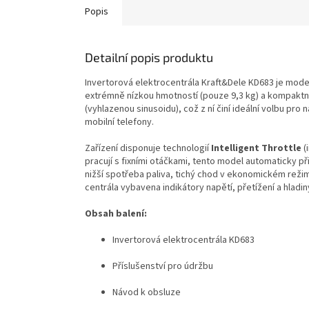
Popis
Detailní popis produktu
Invertorová elektrocentrála Kraft&Dele KD683 je mode
extrémně nízkou hmotností (pouze 9,3 kg) a kompaktní
(vyhlazenou sinusoidu), což z ní činí ideální volbu pro 
mobilní telefony.
Zařízení disponuje technologií
Intelligent Throttle
(
pracují s fixními otáčkami, tento model automaticky p
nižší spotřeba paliva, tichý chod v ekonomickém reži
centrála vybavena indikátory napětí, přetížení a hladin
Obsah balení:
Invertorová elektrocentrála KD683
Příslušenství pro údržbu
Návod k obsluze