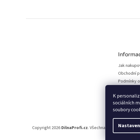
Z
á
p
a
t
Informac
í
Jak nakupo
Obchodní 
Podmínky o
údajů
Vrácení zbo
K personaliz
sociálních m
Reklamační
soubory cook
Nastaven
Copyright 2026
DilnaProfi.cz
. Všechna práva vyhrazena.