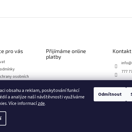
e pro vás
Přijímáme online
Kontakt
platby
vat
info
@
podmínky
777 7
chrany osobních
ží do 14 dnů
aci obsahu a reklam, poskytování funkcí
Odmítnout
édií a analýze naší návštěvnosti využíváme
 řád
ies. Více informací
zde
.
í
Upravit nastavení cookies