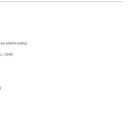
vou elektroniku)
c, OHV)
)
)