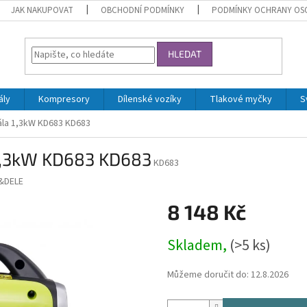
JAK NAKUPOVAT
OBCHODNÍ PODMÍNKY
PODMÍNKY OCHRANY OS
HLEDAT
ály
Kompresory
Dílenské vozíky
Tlakové myčky
S
ála 1,3kW KD683 KD683
 1,3kW KD683 KD683
KD683
&DELE
8 148 Kč
Měrná
Skladem,
(>5 ks)
cena:
Můžeme doručit do:
12.8.2026