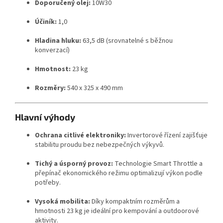
Doporučený olej:
10W30
Účiník:
1,0
Hladina hluku:
63,5 dB (srovnatelné s běžnou
konverzací)
Hmotnost:
23 kg
Rozměry:
540 x 325 x 490 mm
Hlavní výhody
Ochrana citlivé elektroniky:
Invertorové řízení zajišťuje
stabilitu proudu bez nebezpečných výkyvů.
Tichý a úsporný provoz:
Technologie Smart Throttle a
přepínač ekonomického režimu optimalizují výkon podle
potřeby.
Vysoká mobilita:
Díky kompaktním rozměrům a
hmotnosti 23 kg je ideální pro kempování a outdoorové
aktivity.