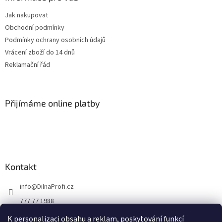
t
Jak nakupovat
í
Obchodní podmínky
Podmínky ochrany osobních údajů
Vrácení zboží do 14 dnů
Reklamační řád
Přijímáme online platby
Kontakt
info
@
DilnaProfi.cz
777 77 1988
K personalizaci obsahu a reklam, poskytování funkcí