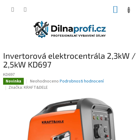
Přejít
NÁKUP
na
obsah
KOŠÍK
Invertorová elektrocentrála 2,3kW /
2,5kW KD697
KD697
Průměrné
Neohodnoceno
Podrobnosti hodnocení
Novinka
hodnocení
Značka:
KRAFT&DELE
produktu
je
0,0
z
5
hvězdiček.