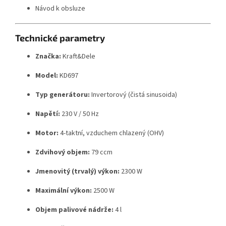
Návod k obsluze
Technické parametry
Značka:
Kraft&Dele
Model:
KD697
Typ generátoru:
Invertorový (čistá sinusoida)
Napětí:
230 V / 50 Hz
Motor:
4-taktní, vzduchem chlazený (OHV)
Zdvihový objem:
79 ccm
Jmenovitý (trvalý) výkon:
2300 W
Maximální výkon:
2500 W
Objem palivové nádrže:
4 l