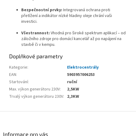
Bezpečnostní prvky:
Integrovaná ochrana proti
přetížení a indikátor nízké hladiny oleje chrání vaši
investici.
Všestrannost:
Vhodná pro široké spektrum aplikací – od
záložního zdroje pro domácí kancelář až po napájení na
stavbě či v kempu.
Doplňkové parametry
Kategorie
:
Elektrocentrály
EAN
:
5903957006253
Startování
:
ruční
Max. výkon generátoru 230V
:
2,5KW
Trvalý výkon generátoru 230V
:
2,3KW
Z
á
p
a
Informace pro vás