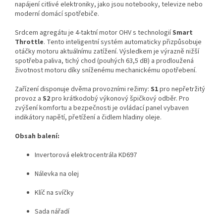
napájení citlivé elektroniky, jako jsou notebooky, televize nebo
moderní domácí spotřebiče.
Srdcem agregátu je 4-taktní motor OHV s technologií
Smart
Throttle
. Tento inteligentní systém automaticky přizpůsobuje
otáčky motoru aktuálnímu zatížení. Výsledkem je výrazně nižší
spotřeba paliva, tichý chod (pouhých 63,5 dB) a prodloužená
životnost motoru díky sníženému mechanickému opotřebení.
Zařízení disponuje dvěma provozními režimy:
S1
pro nepřetržitý
provoz a
S2
pro krátkodobý výkonový špičkový odběr. Pro
zvýšení komfortu a bezpečnosti je ovládací panel vybaven
indikátory napětí, přetížení a čidlem hladiny oleje.
Obsah balení:
Invertorová elektrocentrála KD697
Nálevka na olej
Klíč na svíčky
Sada nářadí