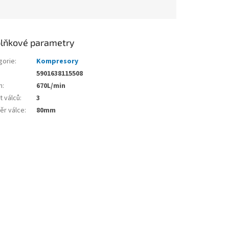
lňkové parametry
gorie
:
Kompresory
5901638115508
n
:
670L/min
t válců
:
3
ěr válce
:
80mm