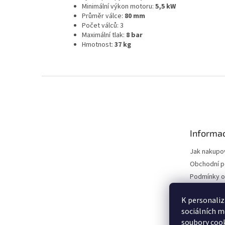
Minimální výkon motoru:
5,5 kW
Průměr válce:
80 mm
Počet válců: 3
Maximální tlak:
8 bar
Hmotnost:
37 kg
Z
á
p
a
t
Informac
í
Jak nakupo
Obchodní 
Podmínky o
údajů
Vrácení zbo
K personaliz
sociálních m
Reklamační
soubory cook