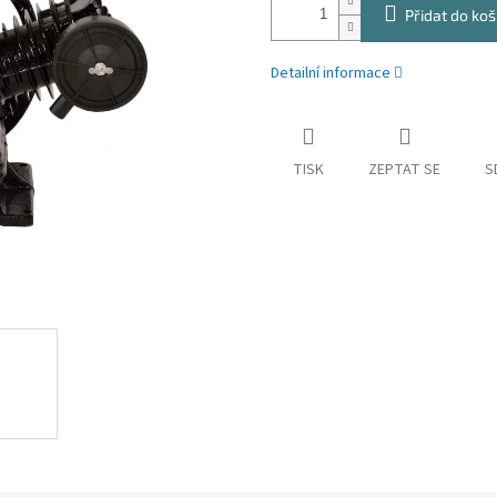
Přidat do koš
Detailní informace
TISK
ZEPTAT SE
S