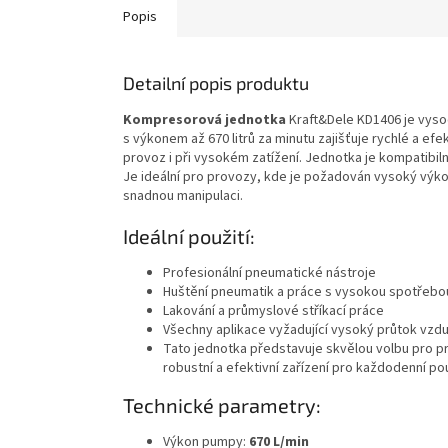
Popis
Detailní popis produktu
Kompresorová jednotka
Kraft&Dele KD1406 je vyso
s výkonem až 670 litrů za minutu zajišťuje rychlé a efe
provoz i při vysokém zatížení. Jednotka je kompatibiln
Je ideální pro provozy, kde je požadován vysoký výkon
snadnou manipulaci.
Ideální použití:
Profesionální pneumatické nástroje
Huštění pneumatik a práce s vysokou spotřebo
Lakování a průmyslové stříkací práce
Všechny aplikace vyžadující vysoký průtok vzd
Tato jednotka představuje skvělou volbu pro pr
robustní a efektivní zařízení pro každodenní pou
Technické parametry:
Výkon pumpy:
670 L/min