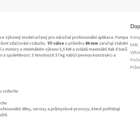
Dop
ce výkonný model určený pro náročné profesionální aplikace. Pumpa
Kate
ktivní stlačování vzduchu.
Tři válce
o průměru
80 mm
zaručují stabilní
EAN
:
í s motory o minimálním výkonu 5,5 kW a zvládá maximální tlak 8 barů.
Výko
 a spolehlivost. S hmotností 37 kg nabízí pevnou konstrukci a
Poče
Prům
u vzduchu
uchu
ofesionální dílny, servisy a průmyslové provozy, které potřebují
žití.