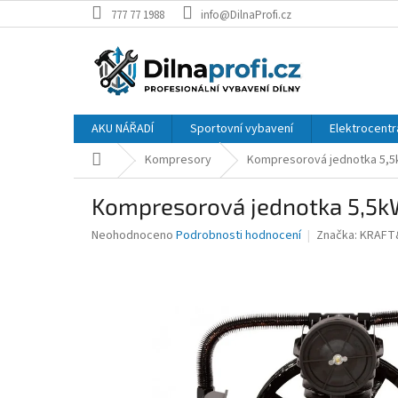
Přejít
777 77 1988
info@DilnaProfi.cz
na
obsah
AKU NÁŘADÍ
Sportovní vybavení
Elektrocentr
Domů
Kompresory
Kompresorová jednotka 5,5k
Kompresorová jednotka 5,5kW
Průměrné
Neohodnoceno
Podrobnosti hodnocení
Značka:
KRAFT
hodnocení
produktu
je
0,0
z
5
hvězdiček.