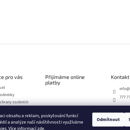
e pro vás
Přijímáme online
Kontakt
platby
vat
info
@
podmínky
777 7
chrany osobních
ží do 14 dnů
aci obsahu a reklam, poskytování funkcí
Odmítnout
édií a analýze naší návštěvnosti využíváme
 řád
ies. Více informací
zde
.