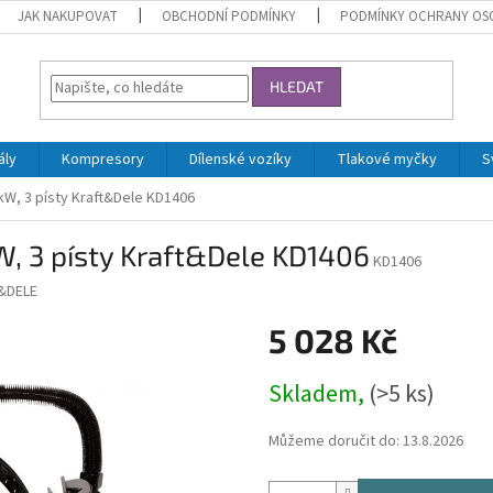
JAK NAKUPOVAT
OBCHODNÍ PODMÍNKY
PODMÍNKY OCHRANY OS
HLEDAT
ály
Kompresory
Dílenské vozíky
Tlakové myčky
S
W, 3 písty Kraft&Dele KD1406
, 3 písty Kraft&Dele KD1406
KD1406
&DELE
5 028 Kč
Měrná
Skladem,
(>5 ks)
cena:
Můžeme doručit do:
13.8.2026