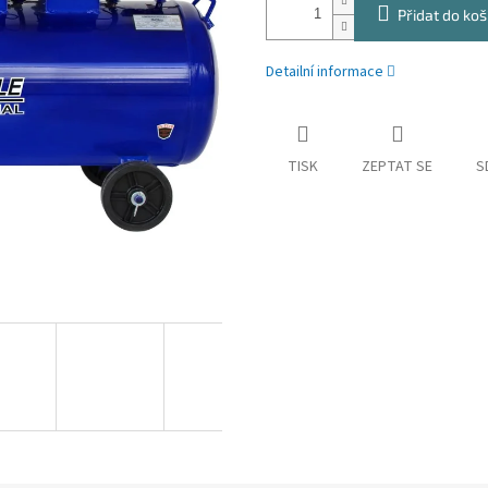
Přidat do koš
Detailní informace
TISK
ZEPTAT SE
S