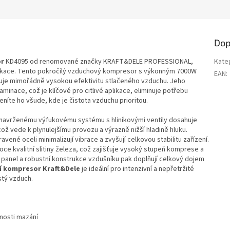
Dop
or
KD4095 od renomované značky KRAFT&DELE PROFESSIONAL,
Kate
plikace. Tento pokročilý vzduchový kompresor s výkonným 7000W
EAN
:
je mimořádně vysokou efektivitu stlačeného vzduchu. Jeho
minace, což je klíčové pro citlivé aplikace, eliminuje potřebu
eníte ho všude, kde je čistota vzduchu prioritou.
 navrženému výfukovému systému s hliníkovými ventily dosahuje
ž vede k plynulejšímu provozu a výrazně nižší hladině hluku.
avené oceli minimalizují vibrace a zvyšují celkovou stabilitu zařízení.
ce kvalitní slitiny železa, což zajišťuje vysoký stupeň komprese a
cí panel a robustní konstrukce vzdušníku pak doplňují celkový dojem
í kompresor Kraft&Dele
je ideální pro intenzivní a nepřetržité
stý vzduch.
nosti mazání