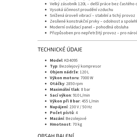
Velký zásobník 120L – delší práce bez častého 
Vysoká účinnost proudění vzduchu
Snížená úroveň vibrací – stabilní a tichý provoz
Zesílené konstrukční prvky – odolnost a spoleh
Moderní ovládací panel – pohodlná obsluha
Přizpůsoben pro nepřetržitý provoz – pro náro
TECHNICKÉ ÚDAJE
Model
: KD4095
Typ
: Bezolejový kompresor
Objem nádrže
: 120 L
Výkon motoru
: 7000 W
Otáčky
: 2850 rpm
Maximální tlak
: 8 bar
Sací výkon
: 910 L/min
Výkon při 8 bar
: 455 L/min
Napájení
: 230 V / 50 Hz
Počet pístů
: 4
Mazání
: Bezolejové
Hmotnost
: 70 kg
OBSAH BALENÍ