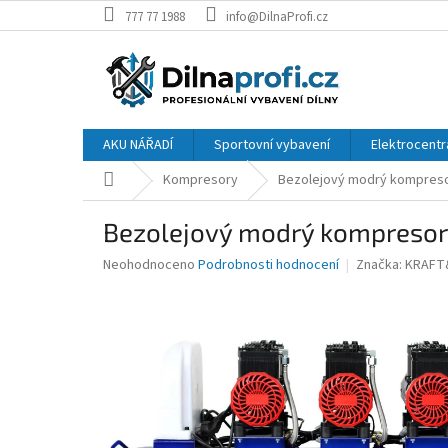
Přejít
777 77 1988
info@DilnaProfi.cz
na
obsah
AKU NÁŘADÍ
Sportovní vybavení
Elektrocentr
Domů
Kompresory
Bezolejový modrý kompresor
Bezolejový modrý kompresor 
Průměrné
Neohodnoceno
Podrobnosti hodnocení
Značka:
KRAFT
hodnocení
produktu
je
0,0
z
5
hvězdiček.