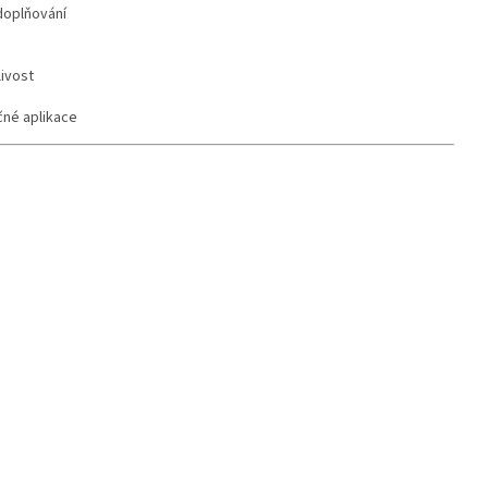
doplňování
livost
čné aplikace