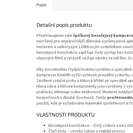
Popis
Detailní popis produktu
Představujeme vám
špičkový bezolejový kompres
navržený pro nejnáročnější dílenské a průmyslové a
motorem a velkorysým 120litrovým vzdušníkem zaruču
bezolejová konstrukce zajišťuje čistý výstup bez konta
olejových filtrů a výrazně snižuje nároky na údržbu. Oc
Díky inovativnímu čtyřpístovému systému a speciálně
kompresor KD4095 vyšší rychlosti proudění vzduchu, co
Zesílené rotační prvky a kliková hřídel ze speciálně upr
Hlava válce a klíčové komponenty jsou vyrobeny z vyso
prakticky eliminuje riziko netěsností. Moderní ovláda
bezpečnosti a dlouhé životnosti. Tento
profesionáln
použití, kde je vyžadována maximální spolehlivost a či
VLASTNOSTI PRODUKTU
Bezolejová konstrukce – čistý vzduch a bez nut
Čtyři písty – vysoký výkon a stabilní provoz