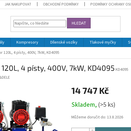
JAK NAKUPOVAT
OBCHODNÍ PODMÍNKY
PODMÍNKY OCHRANY OS
HLEDAT
ály
Kompresory
Dílenské vozíky
Tlakové myčky
S
 120L, 4 písty, 400V, 7kW, KD4095
120L, 4 písty, 400V, 7kW, KD4095
KD4095
&DELE
14 747 Kč
Měrná
Skladem,
(>5 ks)
cena:
Můžeme doručit do:
13.8.2026