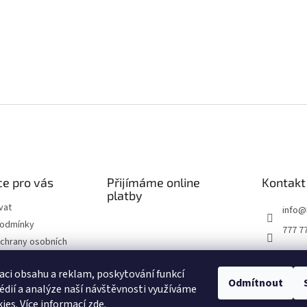
e pro vás
Přijímáme online
Kontakt
platby
vat
info
@
podmínky
777 7
chrany osobních
ží do 14 dnů
aci obsahu a reklam, poskytování funkcí
Odmítnout
édií a analýze naší návštěvnosti využíváme
 řád
ies. Více informací
zde
.