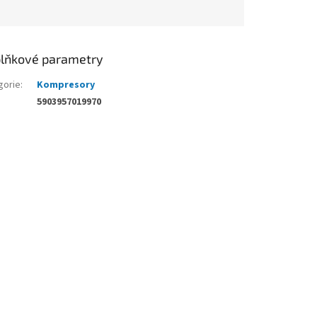
lňkové parametry
gorie
:
Kompresory
5903957019970