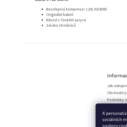
Bezolejový kompresor 120L KD4095
Originální balení
Návod v českém jazyce
Záruka 24 měsíců
Z
á
p
a
t
Informac
í
Jak nakupo
Obchodní 
Podmínky o
údajů
Vrácení zbo
K personaliz
sociálních m
Reklamační
soubory cook