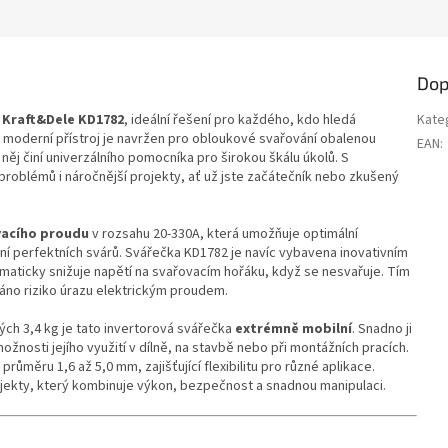
Dop
u
Kraft&Dele KD1782
, ideální řešení pro každého, kdo hledá
Kate
o moderní přístroj je navržen pro obloukové svařování obalenou
EAN
:
něj činí univerzálního pomocníka pro širokou škálu úkolů. S
oblémů i náročnější projekty, ať už jste začátečník nebo zkušený
vacího proudu
v rozsahu 20-330A, která umožňuje optimální
ení perfektních svárů. Svářečka KD1782 je navíc vybavena inovativním
aticky snižuje napětí na svařovacím hořáku, když se nesvařuje. Tím
áno riziko úrazu elektrickým proudem.
ých 3,4 kg je tato invertorová svářečka
extrémně mobilní
. Snadno ji
žnosti jejího využití v dílně, na stavbě nebo při montážních pracích.
průměru 1,6 až 5,0 mm, zajišťující flexibilitu pro různé aplikace.
ojekty, který kombinuje výkon, bezpečnost a snadnou manipulaci.