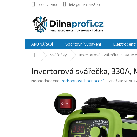
Přejít
777 77 1988
info@DilnaProfi.cz
na
obsah
AKU NÁŘADÍ
Sportovní vybavení
Elektrocentr
Domů
Svářečky
Invertorová svářečka, 330A, MM
Invertorová svářečka, 330A, 
Průměrné
Neohodnoceno
Podrobnosti hodnocení
Značka:
KRAFT
hodnocení
produktu
je
0,0
z
5
hvězdiček.