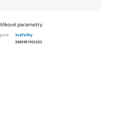
lňkové parametry
gorie
:
Svářečky
5903957013152