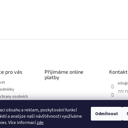
e pro vás
Přijímáme online
Kontakt
platby
vat
info
@
podmínky
777 7
chrany osobních
ží do 14 dnů
aci obsahu a reklam, poskytování funkcí
Odmítnout
édií a analýze naší návštěvnosti využíváme
 řád
ies. Více informací
zde
.