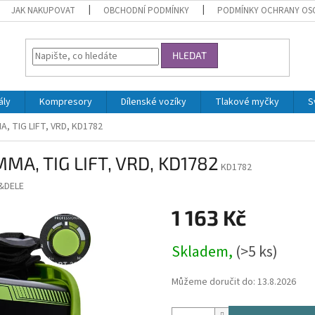
JAK NAKUPOVAT
OBCHODNÍ PODMÍNKY
PODMÍNKY OCHRANY OS
HLEDAT
ály
Kompresory
Dílenské vozíky
Tlakové myčky
S
A, TIG LIFT, VRD, KD1782
MMA, TIG LIFT, VRD, KD1782
KD1782
&DELE
1 163 Kč
Měrná
Skladem,
(>5 ks)
cena:
Můžeme doručit do:
13.8.2026