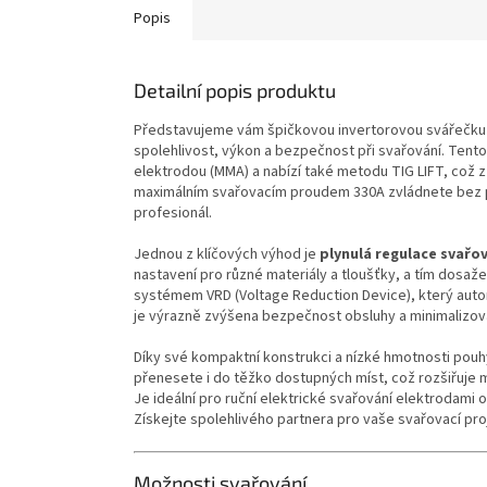
Popis
Detailní popis produktu
Představujeme vám špičkovou invertorovou svářečk
spolehlivost, výkon a bezpečnost při svařování. Tent
elektrodou (MMA) a nabízí také metodu TIG LIFT, což z 
maximálním svařovacím proudem 330A zvládnete bez pr
profesionál.
Jednou z klíčových výhod je
plynulá regulace svařo
nastavení pro různé materiály a tloušťky, a tím dosaž
systémem VRD (Voltage Reduction Device), který autom
je výrazně zvýšena bezpečnost obsluhy a minimalizov
Díky své kompaktní konstrukci a nízké hmotnosti pouh
přenesete i do těžko dostupných míst, což rozšiřuje mo
Je ideální pro ruční elektrické svařování elektrodami o 
Získejte spolehlivého partnera pro vaše svařovací pr
Možnosti svařování