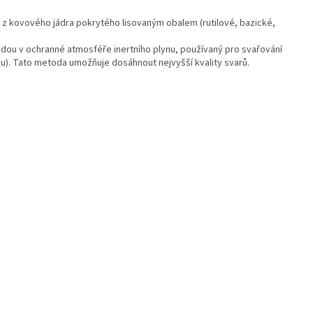
e z kovového jádra pokrytého lisovaným obalem (rutilové, bazické,
odou v ochranné atmosféře inertního plynu, používaný pro svařování
u). Tato metoda umožňuje dosáhnout nejvyšší kvality svarů.