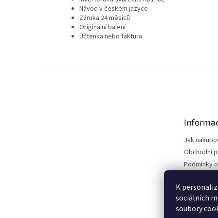
Návod v českém jazyce
Záruka 24 měsíců
Originální balení
Účtenka nebo faktura
Z
á
p
a
t
Informac
í
Jak nakupo
Obchodní 
Podmínky o
údajů
Vrácení zbo
K personaliz
sociálních m
Reklamační
soubory cook