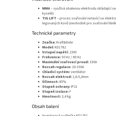
MMA
– využívá obalenou elektrodu skládající s
kyselé).
TIG LIFT
– proces svařování netavící se elektr
legovaných kovů (nevhodné pro svařování hliník
Technické parametry
Značka:
Kraft&Dele
Model:
KD1782
Vstupní napětí:
230V
Frekvence:
50 Hz / 60 Hz
Maximální svařovací proud:
330A
Rozsah regulace:
20-330A
Chladicí systém:
ventilátor
Rozsah elektrod:
1,6-5,0mm
Účinnost:
85%
Stupeň ochrany:
IP21
Stupeň izolace:
F
Hmotnost:
3,4 kg
Obsah balení
Invertorová svářečka KD1782