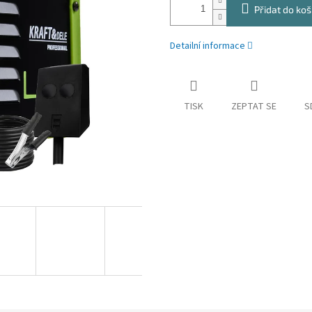
Přidat do koš
Detailní informace
TISK
ZEPTAT SE
S