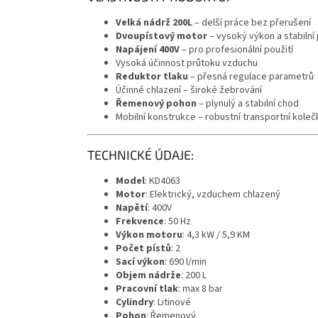
Velká nádrž 200L
– delší práce bez přerušení
Dvoupístový motor
– vysoký výkon a stabilní
Napájení 400V
– pro profesionální použití
Vysoká účinnost průtoku vzduchu
Reduktor tlaku
– přesná regulace parametrů
Účinné chlazení – široké žebrování
Řemenový pohon
– plynulý a stabilní chod
Mobilní konstrukce – robustní transportní koleč
TECHNICKÉ ÚDAJE:
Model
: KD4063
Motor
: Elektrický, vzduchem chlazený
Napětí
: 400V
Frekvence
: 50 Hz
Výkon motoru
: 4,3 kW / 5,9 KM
Počet pístů
: 2
Sací výkon
: 690 l/min
Objem nádrže
: 200 L
Pracovní tlak
: max 8 bar
Cylindry
: Litinové
Pohon
: Řemenový