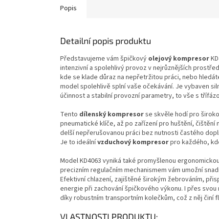
Popis
Detailní popis produktu
Představujeme vám špičkový
olejový kompresor
KD
intenzivní a spolehlivý provoz v nejrůznějších prostř
kde se klade důraz na nepřetržitou práci, nebo hledát
model spolehlivě splní vaše očekávání. Je vybaven si
účinnost a stabilní provozní parametry, to vše s tříf
Tento
dílenský kompresor
se skvěle hodí pro široko
pneumatické klíče, až po zařízení pro huštění, čištěn
delší nepřerušovanou práci bez nutnosti častého doplň
Je to ideální
vzduchový kompresor
pro každého, kdo
Model KD4063 vyniká také promyšlenou ergonomickou ko
precizním regulačním mechanismem vám umožní snadn
Efektivní chlazení, zajištěné širokým žebrováním, př
energie při zachování špičkového výkonu. I přes svou
díky robustním transportním kolečkům, což z něj činí fl
VLASTNOSTI PRODUKTU: