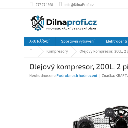
Přejít
777 77 1988
info@DilnaProfi.cz
na
obsah
AKU NÁŘADÍ
Sportovní vybavení
Elektrocentr
Domů
Kompresory
Olejový kompresor, 200L, 2 
Olejový kompresor, 200L, 2 p
Průměrné
Neohodnoceno
Podrobnosti hodnocení
Značka:
KRAFT
hodnocení
produktu
je
0,0
z
5
hvězdiček.