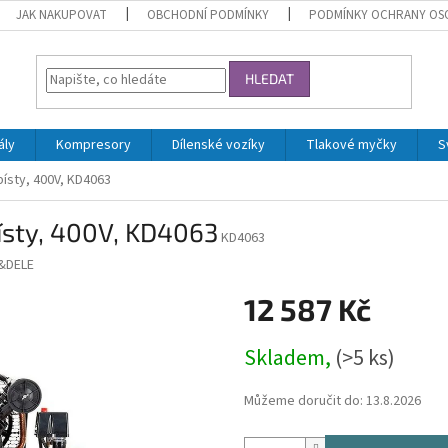
JAK NAKUPOVAT
OBCHODNÍ PODMÍNKY
PODMÍNKY OCHRANY OS
HLEDAT
ály
Kompresory
Dílenské vozíky
Tlakové myčky
S
písty, 400V, KD4063
ísty, 400V, KD4063
KD4063
&DELE
12 587 Kč
Měrná
Skladem,
(>5 ks)
cena:
Můžeme doručit do:
13.8.2026