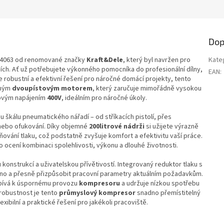
Dop
4063 od renomované značky
Kraft&Dele
, který byl navržen pro
Kate
edích. Ať už potřebujete výkonného pomocníka do profesionální dílny,
EAN
:
e robustní a efektivní řešení pro náročné domácí projekty, tento
lným
dvoupístovým motorem
, který zaručuje mimořádně vysokou
ázovým napájením
400V
, ideálním pro náročné úkoly.
u škálu pneumatického nářadí – od stříkacích pistolí, přes
í nebo ofukování. Díky objemné
200litrové nádrži
si užijete výrazně
ování tlaku, což podstatně zvyšuje komfort a efektivitu vaší práce.
 ocení kombinaci spolehlivosti, výkonu a dlouhé životnosti.
nstrukcí a uživatelskou přívětivostí. Integrovaný reduktor tlaku s
o a přesně přizpůsobit pracovní parametry aktuálním požadavkům.
ispívá k úspornému provozu
kompresoru
a udržuje nízkou spotřebu
 robustnost je tento
průmyslový kompresor
snadno přemístitelný
exibilní a praktické řešení pro jakékoli pracoviště.