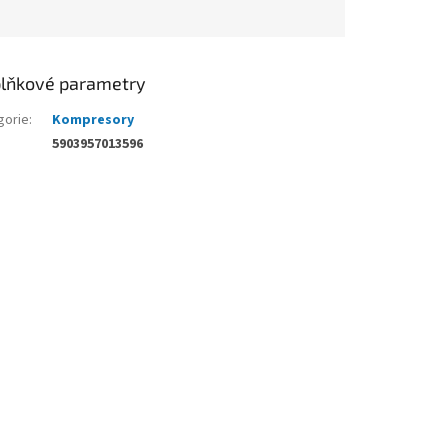
lňkové parametry
gorie
:
Kompresory
5903957013596