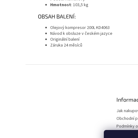
Hmotnost
: 103,5 kg
OBSAH BALENÍ:
Olejový kompresor 200L KD4063
Návod k obsluze v českém jazyce
Originální balení
Záruka 24 měsíců
Z
á
p
a
t
Informac
í
Jak nakupo
Obchodní 
Podmínky o
údajů