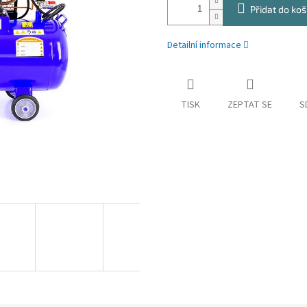
Přidat do koš
Detailní informace
TISK
ZEPTAT SE
S