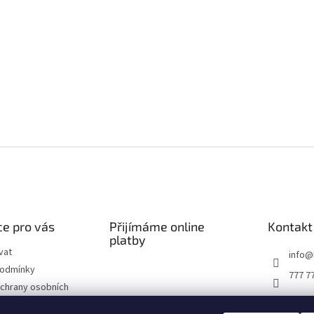
e pro vás
Přijímáme online
Kontakt
platby
vat
info
@
podmínky
777 7
chrany osobních