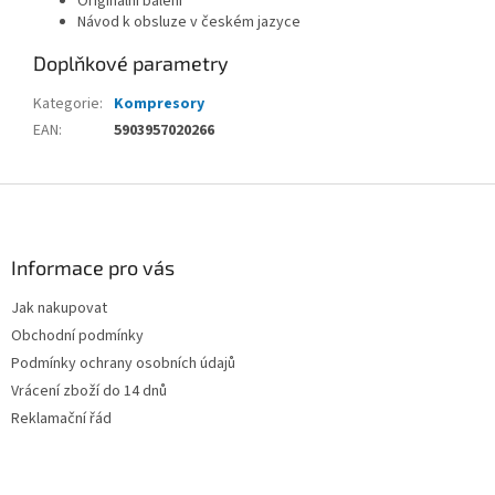
Originální balení
Návod k obsluze v českém jazyce
Doplňkové parametry
Kategorie
:
Kompresory
EAN
:
5903957020266
Z
á
p
a
Informace pro vás
t
Jak nakupovat
í
Obchodní podmínky
Podmínky ochrany osobních údajů
Vrácení zboží do 14 dnů
Reklamační řád