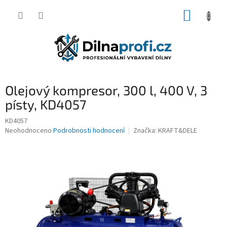
Přejít
NÁKUP
na
obsah
KOŠÍK
Olejový kompresor, 300 l, 400 V, 3
písty, KD4057
KD4057
Průměrné
Neohodnoceno
Podrobnosti hodnocení
Značka:
KRAFT&DELE
hodnocení
produktu
je
0,0
z
5
hvězdiček.