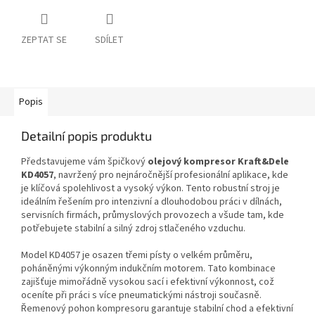
ZEPTAT SE
SDÍLET
Popis
Detailní popis produktu
Představujeme vám špičkový
olejový kompresor Kraft&Dele
KD4057
, navržený pro nejnáročnější profesionální aplikace, kde
je klíčová spolehlivost a vysoký výkon. Tento robustní stroj je
ideálním řešením pro intenzivní a dlouhodobou práci v dílnách,
servisních firmách, průmyslových provozech a všude tam, kde
potřebujete stabilní a silný zdroj stlačeného vzduchu.
Model KD4057 je osazen třemi písty o velkém průměru,
poháněnými výkonným indukčním motorem. Tato kombinace
zajišťuje mimořádně vysokou sací i efektivní výkonnost, což
oceníte při práci s více pneumatickými nástroji současně.
Řemenový pohon kompresoru garantuje stabilní chod a efektivní