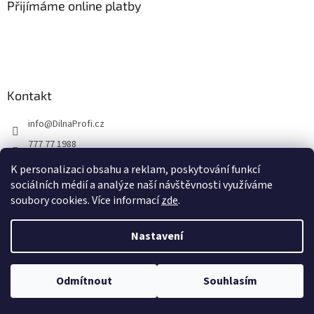
Přijímáme online platby
Kontakt
info
@
DilnaProfi.cz
777 77 1988
K personalizaci obsahu a reklam, poskytování funkcí
sociálních médií a analýze naší návštěvnosti využíváme
soubory cookies. Více informací
zde
.
Vytvořil Shoptet
Nastavení
Copyright 2026
DilnaProfi.cz
. Všechna práva vyhrazena.
Upravit
Odmítnout
Souhlasím
nastavení cookies