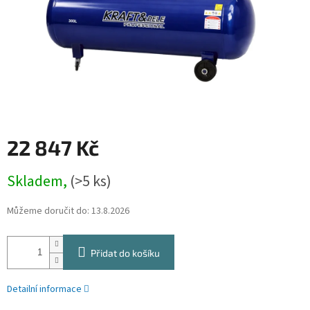
22 847 Kč
Měrná
Skladem,
(>5 ks)
cena:
Můžeme doručit do:
13.8.2026
Přidat do košíku
Detailní informace