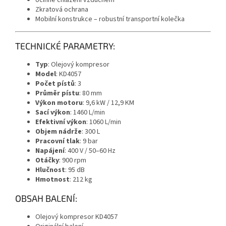
Zkratová ochrana
Mobilní konstrukce – robustní transportní kolečka
TECHNICKÉ PARAMETRY:
Typ
: Olejový kompresor
Model
: KD4057
Počet pístů
: 3
Průměr pístu
: 80 mm
Výkon motoru
: 9,6 kW / 12,9 KM
Sací výkon
: 1460 L/min
Efektivní výkon
: 1060 L/min
Objem nádrže
: 300 L
Pracovní tlak
: 9 bar
Napájení
: 400 V / 50–60 Hz
Otáčky
: 900 rpm
Hlučnost
: 95 dB
Hmotnost
: 212 kg
OBSAH BALENÍ:
Olejový kompresor KD4057