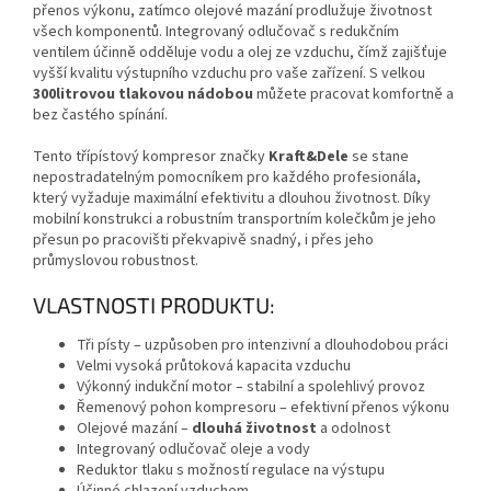
přenos výkonu, zatímco olejové mazání prodlužuje životnost
všech komponentů. Integrovaný odlučovač s redukčním
ventilem účinně odděluje vodu a olej ze vzduchu, čímž zajišťuje
vyšší kvalitu výstupního vzduchu pro vaše zařízení. S velkou
300litrovou tlakovou nádobou
můžete pracovat komfortně a
bez častého spínání.
Tento třípístový kompresor značky
Kraft&Dele
se stane
nepostradatelným pomocníkem pro každého profesionála,
který vyžaduje maximální efektivitu a dlouhou životnost. Díky
mobilní konstrukci a robustním transportním kolečkům je jeho
přesun po pracovišti překvapivě snadný, i přes jeho
průmyslovou robustnost.
VLASTNOSTI PRODUKTU:
Tři písty – uzpůsoben pro intenzivní a dlouhodobou práci
Velmi vysoká průtoková kapacita vzduchu
Výkonný indukční motor – stabilní a spolehlivý provoz
Řemenový pohon kompresoru – efektivní přenos výkonu
Olejové mazání –
dlouhá životnost
a odolnost
Integrovaný odlučovač oleje a vody
Reduktor tlaku s možností regulace na výstupu
Účinné chlazení vzduchem