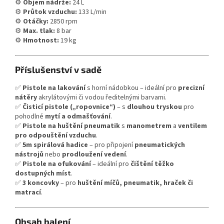
⚙
Objem nádrže:
24 L
⚙
Průtok vzduchu:
133 L/min
⚙
Otáčky:
2850 rpm
⚙
Max. tlak:
8 bar
⚙
Hmotnost:
19 kg
Příslušenství v sadě
✅
Pistole na lakování
s horní nádobkou – ideální pro
precizní
nátěry
akrylátovými či vodou ředitelnými barvami.
✅
Čisticí pistole („ropovnice“)
– s
dlouhou tryskou
pro
pohodlné
mytí a odmašťování
.
✅
Pistole na huštění pneumatik
s
manometrem
a
ventilem
pro odpouštění vzduchu
.
✅
5m spirálová hadice
– pro připojení
pneumatických
nástrojů
nebo
prodloužení vedení
.
✅
Pistole na ofukování
– ideální pro
čištění těžko
dostupných míst
.
✅
3 koncovky
– pro
huštění míčů, pneumatik, hraček či
matrací
.
Obsah balení