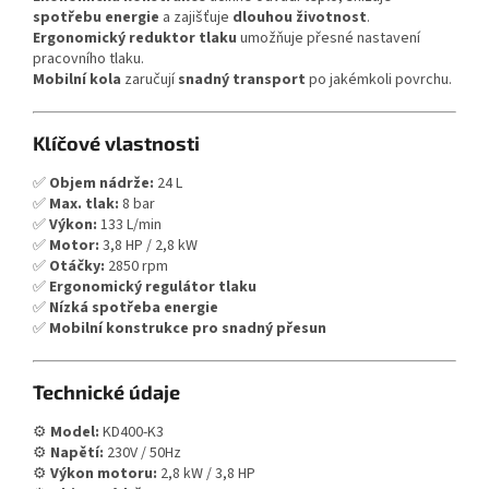
spotřebu energie
a zajišťuje
dlouhou životnost
.
Ergonomický reduktor tlaku
umožňuje přesné nastavení
pracovního tlaku.
Mobilní kola
zaručují
snadný transport
po jakémkoli povrchu.
Klíčové vlastnosti
✅
Objem nádrže:
24 L
✅
Max. tlak:
8 bar
✅
Výkon:
133 L/min
✅
Motor:
3,8 HP / 2,8 kW
✅
Otáčky:
2850 rpm
✅
Ergonomický regulátor tlaku
✅
Nízká spotřeba energie
✅
Mobilní konstrukce pro snadný přesun
Technické údaje
⚙
Model:
KD400-K3
⚙
Napětí:
230V / 50Hz
⚙
Výkon motoru:
2,8 kW / 3,8 HP