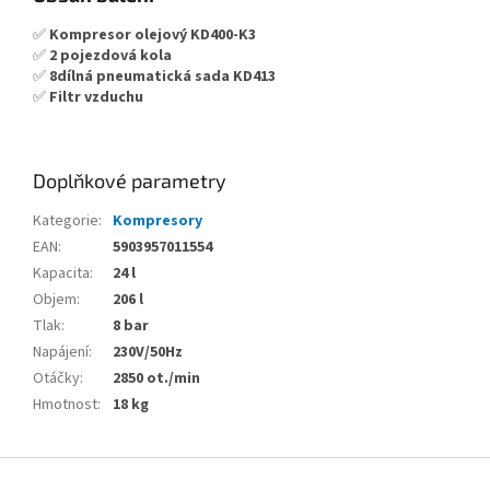
✅
Kompresor olejový KD400-K3
✅
2 pojezdová kola
✅
8dílná pneumatická sada KD413
✅
Filtr vzduchu
Doplňkové parametry
Kategorie
:
Kompresory
EAN
:
5903957011554
Kapacita
:
24 l
Objem
:
206 l
Tlak
:
8 bar
Napájení
:
230V/50Hz
Otáčky
:
2850 ot./min
Hmotnost
:
18 kg
Z