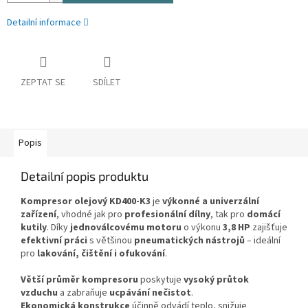
Detailní informace
ZEPTAT SE
SDÍLET
Popis
Detailní popis produktu
Kompresor olejový KD400-K3
je
výkonné a univerzální
zařízení
, vhodné jak pro
profesionální dílny
, tak pro
domácí
kutily
. Díky
jednoválcovému motoru
o výkonu
3,8 HP
zajišťuje
efektivní práci
s většinou
pneumatických nástrojů
– ideální
pro
lakování, čištění i ofukování
.
Větší průměr kompresoru
poskytuje
vysoký průtok
vzduchu
a zabraňuje
ucpávání nečistot
.
Ekonomická konstrukce
účinně odvádí teplo, snižuje