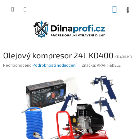
Přejít
NÁKUP
na
obsah
KOŠÍK
Olejový kompresor 24L KD400
KD400-K3
Průměrné
Neohodnoceno
Podrobnosti hodnocení
Značka:
KRAFT&DELE
hodnocení
produktu
je
0,0
z
5
hvězdiček.