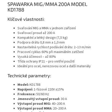
SPAWARKA MIG/MMA 200A MODEL
KD1788
Klíčové vlastnosti:
Svařování MIG a MMA v jednom zařízení
Svařovací proud až 200 A
Kompaktní a lehký design (7,5 kg)
Podpora drátu 0,8 mm a 1,0 mm
Nastavitelná rychlost podávání drátu: 2–13 m/min
Pracovní cyklus 60% při maximálním zatížení
Vysoká účinnost – až 80%
Třída ochrany IP21 – pro vnitřní použití
Ideální pro ocel, nerezovou ocel a další materiály
Technické parametry:
Model:
KD1788
Napájení:
1-fázové 220V ±15%
Frekvence:
50/60 Hz
Jmenovitý vstupní proud:
30 A
Výstupní proud MIG:
40–200 A
Výstupní proud MMA:
20–200 A