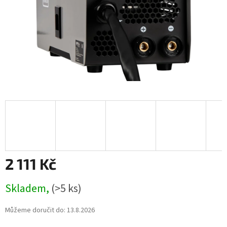
2 111 Kč
Měrná
Skladem,
(>5 ks)
cena:
Můžeme doručit do:
13.8.2026