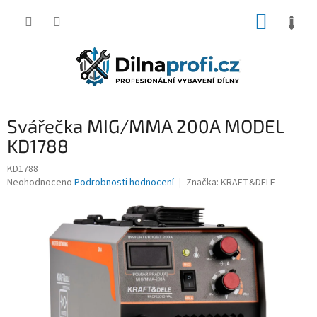
Přejít
NÁKUP
na
obsah
KOŠÍK
Svářečka MIG/MMA 200A MODEL
KD1788
KD1788
Průměrné
Neohodnoceno
Podrobnosti hodnocení
Značka:
KRAFT&DELE
hodnocení
produktu
je
0,0
z
5
hvězdiček.