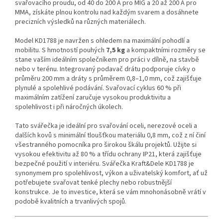
svařovacího proudu, od 40 do 200 A pro MIG a 20 až 200 A pro
MMA, získáte plnou kontrolu nad každým svarem a dosáhnete
precizních výsledků na různých materiálech.
Model KD1788 je navržen s ohledem na maximální pohodlí a
mobilitu. S hmotností pouhých
7,5 kg
a kompaktními rozměry se
stane vaším ideálním společníkem pro práci v dílně, na stavbě
nebo v terénu. Integrovaný podavač drátu podporuje cívky o
průměru 200 mm a dráty s průměrem 0,8–1,0 mm, což zajišťuje
plynulé a spolehlivé podávání. Svařovací cyklus 60 % při
maximálním zatížení zaručuje vysokou produktivitu a
spolehlivost i při náročných úkolech.
Tato svářečka je ideální pro svařování oceli, nerezové oceli a
dalších kovů s minimální tloušťkou materiálu 0,8 mm, což z ní činí
všestranného pomocníka pro širokou škálu projektů. Užijte si
vysokou efektivitu až 80 % a třídu ochrany IP21, která zajišťuje
bezpečné použití v interiéru. Svářečka Kraft&Dele KD1788 je
synonymem pro spolehlivost, výkon a uživatelský komfort, ať už
potřebujete svařovat tenké plechy nebo robustnější
konstrukce. Je to investice, která se vám mnohonásobně vrátí v
podobě kvalitních a trvanlivých spojů.