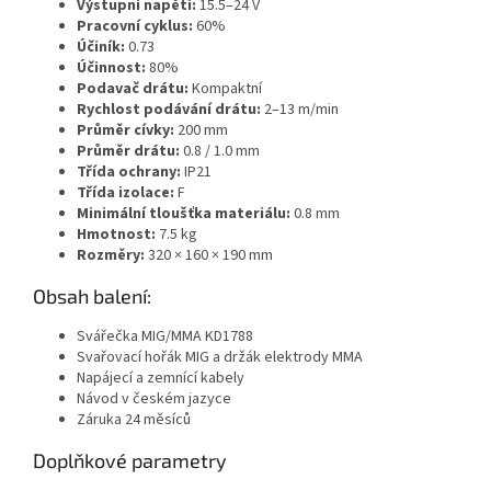
Výstupní napětí:
15.5–24 V
Pracovní cyklus:
60%
Účiník:
0.73
Účinnost:
80%
Podavač drátu:
Kompaktní
Rychlost podávání drátu:
2–13 m/min
Průměr cívky:
200 mm
Průměr drátu:
0.8 / 1.0 mm
Třída ochrany:
IP21
Třída izolace:
F
Minimální tloušťka materiálu:
0.8 mm
Hmotnost:
7.5 kg
Rozměry:
320 × 160 × 190 mm
Obsah balení:
Svářečka MIG/MMA KD1788
Svařovací hořák MIG a držák elektrody MMA
Napájecí a zemnící kabely
Návod v českém jazyce
Záruka 24 měsíců
Doplňkové parametry