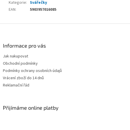
Kategorie
:
Svářečky
EAN
:
5903957016085
Z
á
p
a
Informace pro vás
t
Jak nakupovat
í
Obchodní podmínky
Podmínky ochrany osobních údajů
Vrácení zboží do 14 dnů
Reklamační řád
Přijímáme online platby