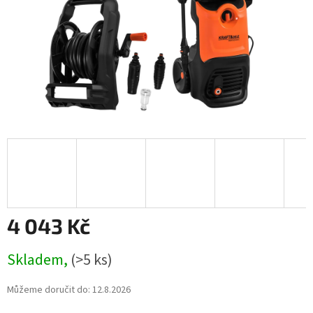
4 043 Kč
Měrná
Skladem,
(>5 ks)
cena:
Můžeme doručit do:
12.8.2026