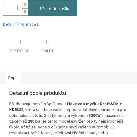
Přidat do košíku
Detailní informace
ZEPTAT SE
SDÍLET
Popis
Detailní popis produktu
Představujeme vám špičkovou
tlakovou myčku Kraft&Dele
KD5382
, která se stane vaším nepostradatelným partnerem pro
dokonalou čistotu. S úctyhodným výkonem
3200W
a maximálním
tlakem až
280 bar
je tento model navržen pro ty nejnáročnější
úkoly. Ať už se jedná o důkladné mytí vašeho automobilu,
revitalizaci zašlé terasy, efektivní čištění fasády nebo