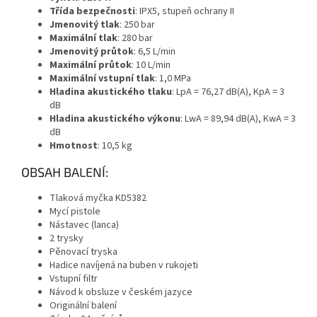
Třída bezpečnosti
: IPX5, stupeň ochrany II
Jmenovitý tlak
: 250 bar
Maximální tlak
: 280 bar
Jmenovitý průtok
: 6,5 L/min
Maximální průtok
: 10 L/min
Maximální vstupní tlak
: 1,0 MPa
Hladina akustického tlaku
: LpA = 76,27 dB(A), KpA = 3
dB
Hladina akustického výkonu
: LwA = 89,94 dB(A), KwA = 3
dB
Hmotnost
: 10,5 kg
OBSAH BALENÍ:
Tlaková myčka KD5382
Mycí pistole
Nástavec (lanca)
2 trysky
Pěnovací tryska
Hadice navíjená na buben v rukojeti
Vstupní filtr
Návod k obsluze v českém jazyce
Originální balení