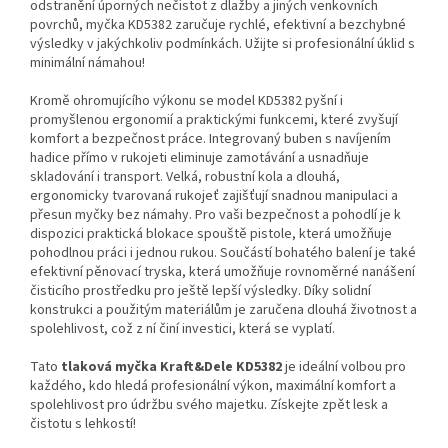
odstranění úporných nečistot z dlažby a jiných venkovních
povrchů, myčka KD5382 zaručuje rychlé, efektivní a bezchybné
výsledky v jakýchkoliv podmínkách. Užijte si profesionální úklid s
minimální námahou!
Kromě ohromujícího výkonu se model KD5382 pyšní i
promyšlenou ergonomií a praktickými funkcemi, které zvyšují
komfort a bezpečnost práce. Integrovaný buben s navíjením
hadice přímo v rukojeti eliminuje zamotávání a usnadňuje
skladování i transport. Velká, robustní kola a dlouhá,
ergonomicky tvarovaná rukojeť zajišťují snadnou manipulaci a
přesun myčky bez námahy. Pro vaši bezpečnost a pohodlí je k
dispozici praktická blokace spouště pistole, která umožňuje
pohodlnou práci i jednou rukou. Součástí bohatého balení je také
efektivní pěnovací tryska, která umožňuje rovnoměrné nanášení
čisticího prostředku pro ještě lepší výsledky. Díky solidní
konstrukci a použitým materiálům je zaručena dlouhá životnost a
spolehlivost, což z ní činí investici, která se vyplatí.
Tato
tlaková myčka Kraft&Dele KD5382
je ideální volbou pro
každého, kdo hledá profesionální výkon, maximální komfort a
spolehlivost pro údržbu svého majetku. Získejte zpět lesk a
čistotu s lehkostí!