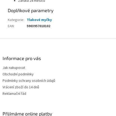
Záruka 24 měsíců
Doplňkové parametry
Kategorie
:
Tlakové myčky
EAN
:
5903957018102
Z
á
p
a
Informace pro vás
t
Jak nakupovat
í
Obchodní podmínky
Podmínky ochrany osobních údajů
Vrácení zboží do 14 dnů
Reklamační řád
Přijímáme online platby