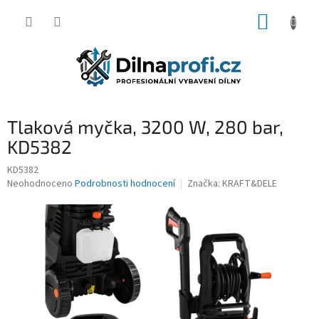
Přejít
NÁKUP
na
obsah
KOŠÍK
Tlaková myčka, 3200 W, 280 bar,
KD5382
KD5382
Průměrné
Neohodnoceno
Podrobnosti hodnocení
Značka:
KRAFT&DELE
hodnocení
produktu
je
0,0
z
5
hvězdiček.