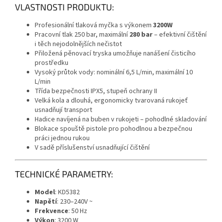
VLASTNOSTI PRODUKTU:
Profesionální tlaková myčka s výkonem
3200W
Pracovní tlak 250 bar, maximální
280 bar
– efektivní čištění
i těch nejodolnějších nečistot
Přiložená pěnovací tryska umožňuje nanášení čisticího
prostředku
Vysoký průtok vody: nominální 6,5 L/min, maximální 10
L/min
Třída bezpečnosti IPX5, stupeň ochrany II
Velká kola a dlouhá, ergonomicky tvarovaná rukojeť
usnadňují transport
Hadice navíjená na buben v rukojeti – pohodlné skladování
Blokace spouště pistole pro pohodlnou a bezpečnou
práci jednou rukou
V sadě příslušenství usnadňující čištění
TECHNICKÉ PARAMETRY:
Model
: KD5382
Napětí
: 230–240V ~
Frekvence
: 50 Hz
Výkon
: 3200 W