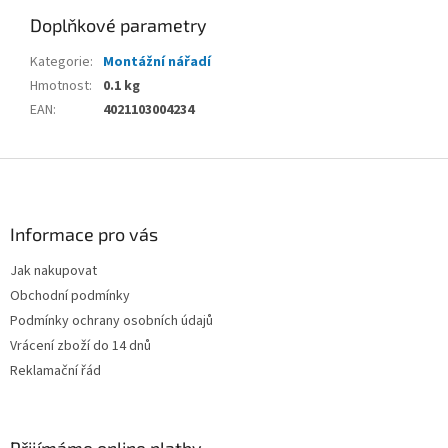
Doplňkové parametry
Kategorie
:
Montážní nářadí
Hmotnost
:
0.1 kg
EAN
:
4021103004234
Z
á
p
a
Informace pro vás
t
Jak nakupovat
í
Obchodní podmínky
Podmínky ochrany osobních údajů
Vrácení zboží do 14 dnů
Reklamační řád