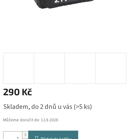
290 Kč
Měrná
Skladem, do 2 dnů u vás
(>5 ks)
cena:
Můžeme doručit do:
12.8.2026
Přidat do košíku