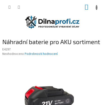
Přejít
NÁKUP
na
obsah
KOŠÍK
Náhradní baterie pro AKU sortiment
E4297
Průměrné
Neohodnoceno
Podrobnosti hodnocení
hodnocení
produktu
je
0,0
z
5
hvězdiček.