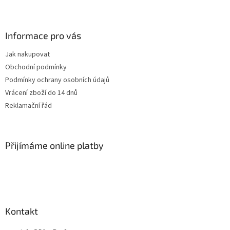
Z
á
p
a
Informace pro vás
t
Jak nakupovat
í
Obchodní podmínky
Podmínky ochrany osobních údajů
Vrácení zboží do 14 dnů
Reklamační řád
Přijímáme online platby
Kontakt