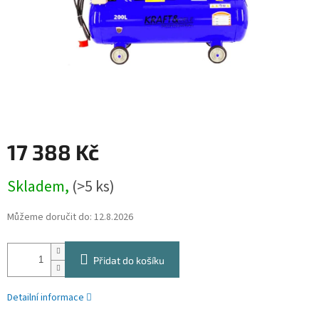
17 388 Kč
Měrná
Skladem,
(>5 ks)
cena:
Můžeme doručit do:
12.8.2026
Přidat do košíku
Detailní informace