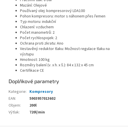
Pracovní tlak: 8 bar
Mazání: Olejové
Používaný olej: kompresorový LDA100
Pohon kompresoru: motor s náhonem přes řemen
Typ motoru: indukční
Chlazení: vzduchem
Počet manometrů: 2
Počet rychlospojek: 2
Ochrana proti zkratu: Ano
Vestavěný reduktor tlaku: Možnost regulace tlaku na
výstupu
Hmotnost: 100 kg
Rozměry balení (v. x h. x š.): 84 x 132 x 45 cm
Certifikace CE
Doplňkové parametry
Kategorie
:
Kompresory
EAN
:
5903957013602
Objem
:
200l
Výtlak
:
720l/min