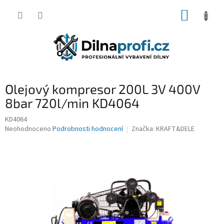
Přejít
NÁKUP
na
obsah
KOŠÍK
Olejový kompresor 200L 3V 400V
8bar 720l/min KD4064
KD4064
Průměrné
Neohodnoceno
Podrobnosti hodnocení
Značka:
KRAFT&DELE
hodnocení
produktu
je
0,0
z
5
hvězdiček.