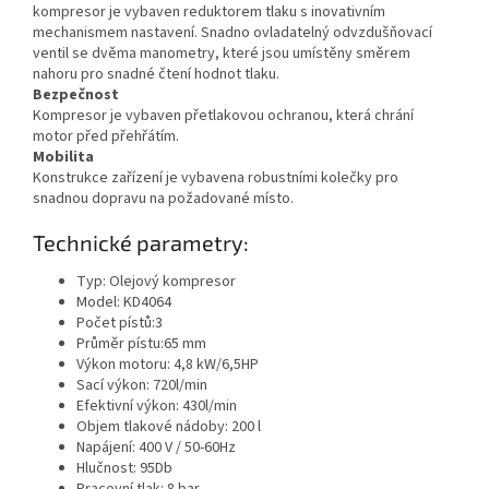
kompresor je vybaven reduktorem tlaku s inovativním
mechanismem nastavení. Snadno ovladatelný odvzdušňovací
ventil se dvěma manometry, které jsou umístěny směrem
nahoru pro snadné čtení hodnot tlaku.
Bezpečnost
Kompresor je vybaven přetlakovou ochranou, která chrání
motor před přehřátím.
Mobilita
Konstrukce zařízení je vybavena robustními kolečky pro
snadnou dopravu na požadované místo.
Technické parametry:
Typ: Olejový kompresor
Model: KD4064
Počet pístů:3
Průměr pístu:65 mm
Výkon motoru: 4,8 kW/6,5HP
Sací výkon: 720l/min
Efektivní výkon: 430l/min
Objem tlakové nádoby: 200 l
Napájení: 400 V / 50-60Hz
Hlučnost: 95Db