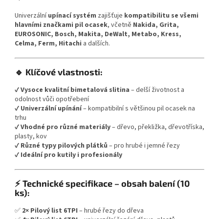
Univerzální
upínací systém
zajišťuje
kompatibilitu se všemi
hlavními značkami pil ocasek
, včetně
Nakida, Grita,
EUROSONIC, Bosch, Makita, DeWalt, Metabo, Kress,
Celma, Ferm, Hitachi
a dalších.
🔹 Klíčové vlastnosti:
✔
Vysoce kvalitní bimetalová slitina
– delší životnost a
odolnost vůči opotřebení
✔
Univerzální upínání
– kompatibilní s většinou pil ocasek na
trhu
✔
Vhodné pro různé materiály
– dřevo, překližka, dřevotříska,
plasty, kov
✔
Různé typy pilových plátků
– pro hrubé i jemné řezy
✔
Ideální pro kutily i profesionály
⚡ Technické specifikace – obsah balení (10
ks):
✅
2× Pilový list 6TPI
– hrubé řezy do dřeva