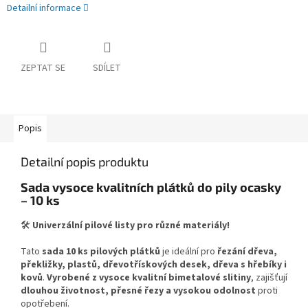
Detailní informace
ZEPTAT SE
SDÍLET
Popis
Detailní popis produktu
Sada vysoce kvalitních plátků do pily ocasky
– 10 ks
🛠
Univerzální pilové listy pro různé materiály!
Tato
sada 10 ks pilových plátků
je ideální pro
řezání dřeva,
překližky, plastů, dřevotřískových desek, dřeva s hřebíky i
kovů
.
Vyrobené z vysoce kvalitní bimetalové slitiny
, zajišťují
dlouhou životnost, přesné řezy a vysokou odolnost
proti
opotřebení.