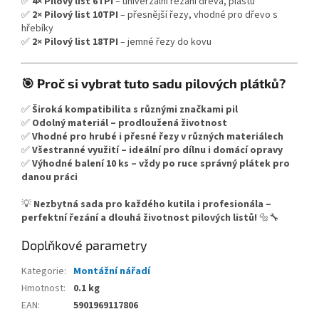
✅
4× Pilový list 6TPI
– univerzální řezání dřeva, plastů
✅
2× Pilový list 10TPI
– přesnější řezy, vhodné pro dřevo s
hřebíky
✅
2× Pilový list 18TPI
– jemné řezy do kovu
🎯 Proč si vybrat tuto sadu pilových plátků?
✅
Široká kompatibilita s různými značkami pil
✅
Odolný materiál – prodloužená životnost
✅
Vhodné pro hrubé i přesné řezy v různých materiálech
✅
Všestranné využití – ideální pro dílnu i domácí opravy
✅
Výhodné balení 10 ks – vždy po ruce správný plátek pro
danou práci
💡
Nezbytná sada pro každého kutila i profesionála –
perfektní řezání a dlouhá životnost pilových listů!
🔩🔧
Doplňkové parametry
Kategorie
:
Montážní nářadí
Hmotnost
:
0.1 kg
EAN
:
5901969117806