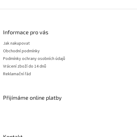
Z
á
p
a
Informace pro vás
t
Jak nakupovat
í
Obchodní podmínky
Podmínky ochrany osobních údajů
Vrácení zboží do 14 dnů
Reklamační řád
Přijímáme online platby
Kontakt