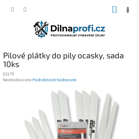
Přejít
NÁKUP
na
obsah
KOŠÍK
Pilové plátky do pily ocasky, sada
10ks
E3175
Průměrné
Neohodnoceno
Podrobnosti hodnocení
hodnocení
produktu
je
0,0
z
5
hvězdiček.